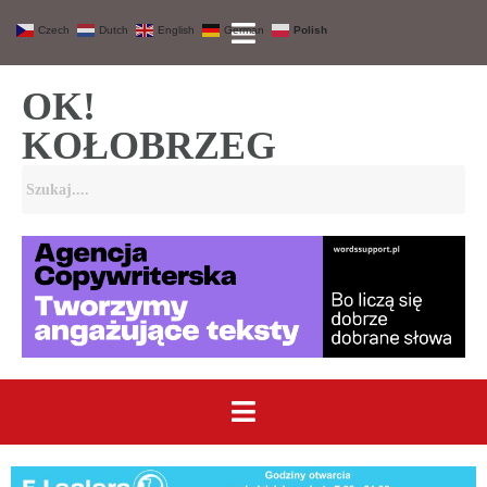
Czech
Dutch
English
German
Polish
OK!
KOŁOBRZEG