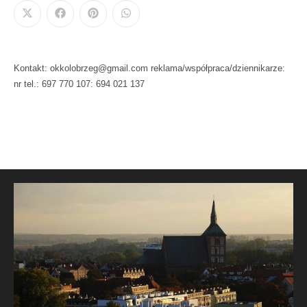
Kontakt: okkolobrzeg@gmail.com reklama/współpraca/dziennikarze:
nr tel.: 697 770 107: 694 021 137