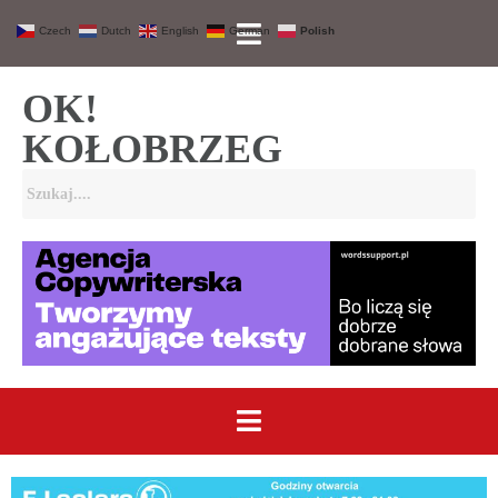
Czech
Dutch
English
German
Polish
OK!
KOŁOBRZEG