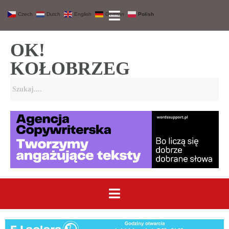
Czech
Dutch
English
German
Polish
OK!
KOŁOBRZEG