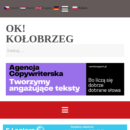
Czech
Dutch
English
German
Polish
OK!
KOŁOBRZEG