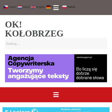
Czech
Dutch
English
German
Polish
OK!
KOŁOBRZEG