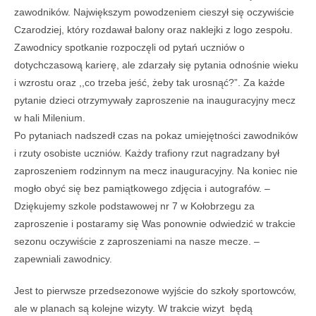
zawodników. Największym powodzeniem cieszył się oczywiście
Czarodziej, który rozdawał balony oraz naklejki z logo zespołu.
Zawodnicy spotkanie rozpoczęli od pytań uczniów o
dotychczasową karierę, ale zdarzały się pytania odnośnie wieku
i wzrostu oraz ,,co trzeba jeść, żeby tak urosnąć?”. Za każde
pytanie dzieci otrzymywały zaproszenie na inauguracyjny mecz
w hali Milenium.
Po pytaniach nadszedł czas na pokaz umiejętności zawodników
i rzuty osobiste uczniów. Każdy trafiony rzut nagradzany był
zaproszeniem rodzinnym na mecz inauguracyjny. Na koniec nie
mogło obyć się bez pamiątkowego zdjęcia i autografów. –
Dziękujemy szkole podstawowej nr 7 w Kołobrzegu za
zaproszenie i postaramy się Was ponownie odwiedzić w trakcie
sezonu oczywiście z zaproszeniami na nasze mecze. –
zapewniali zawodnicy.
Jest to pierwsze przedsezonowe wyjście do szkoły sportowców,
ale w planach są kolejne wizyty. W trakcie wizyt będą