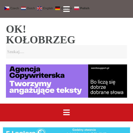
Czech
Dutch
English
German
Polish
OK!
KOŁOBRZEG