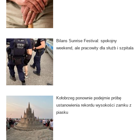
Bilans Sunrise Festival: spokojny
weekend, ale pracowity dla służb i szpitala
Kołobrzeg ponownie podejmie próbę
ustanowienia rekordu wysokości zamku z
piasku