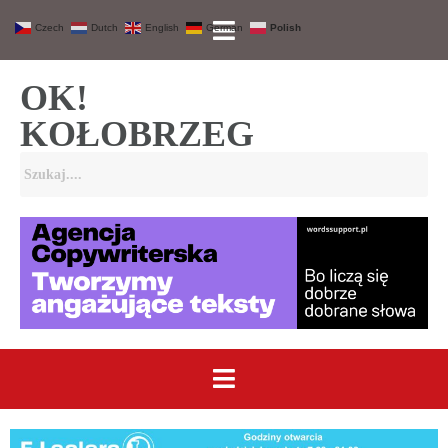
Czech
Dutch
English
German
Polish
OK!
KOŁOBRZEG