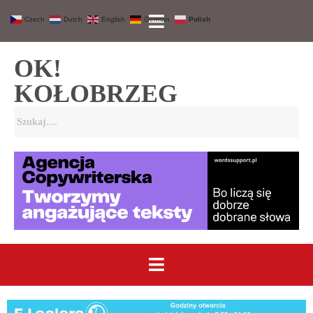
Czech
Dutch
English
German
Polish
OK!
KOŁOBRZEG