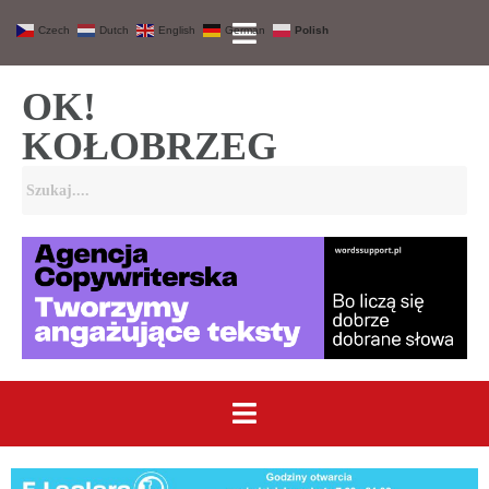
Czech
Dutch
English
German
Polish
OK!
KOŁOBRZEG