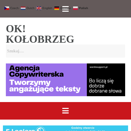
Czech
Dutch
English
German
Polish
OK!
KOŁOBRZEG