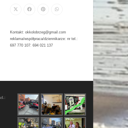
Kontakt: okkolobrzeg@gmail.com
reklama/współpraca/dziennikarze: nr tel.:
697 770 107: 694 021 137
el.: