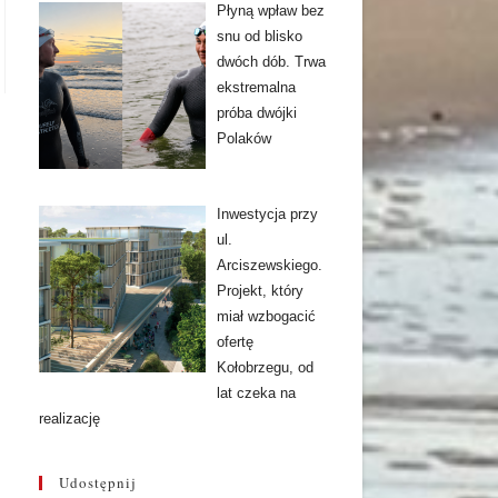
Płyną wpław bez
snu od blisko
dwóch dób. Trwa
ekstremalna
próba dwójki
Polaków
Inwestycja przy
ul.
Arciszewskiego.
Projekt, który
miał wzbogacić
ofertę
Kołobrzegu, od
lat czeka na
realizację
Udostępnij