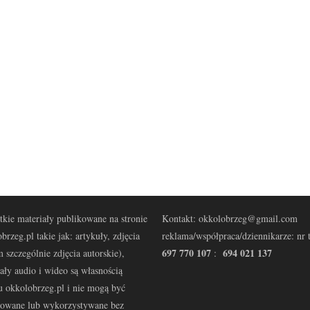
kie materiały publikowane na stronie
Kontakt: okkolobrzeg@gmail.com
brzeg.pl takie jak: artykuły, zdjęcia
reklama/współpraca/dziennikarze: nr t
697 770 107
694 021 137
 szczególnie zdjęcia autorskie),
:
ały audio i wideo są własnością
u okkolobrzeg.pl i nie mogą być
kowane lub wykorzystywane bez