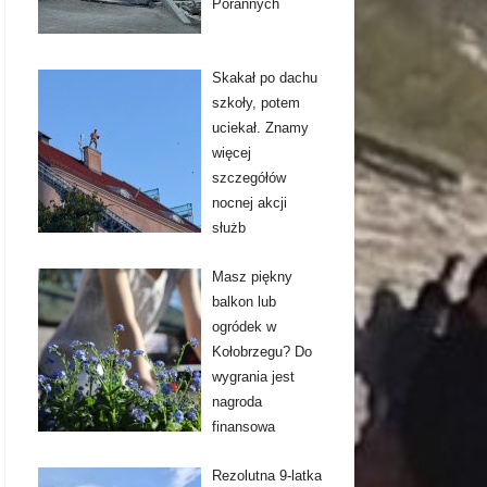
Porannych
Skakał po dachu
szkoły, potem
uciekał. Znamy
więcej
szczegółów
nocnej akcji
służb
Masz piękny
balkon lub
ogródek w
Kołobrzegu? Do
wygrania jest
nagroda
finansowa
Rezolutna 9-latka