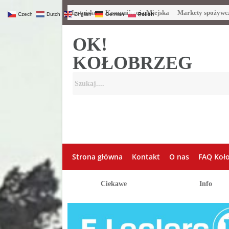
Lotnisko
Komunikacja Miejska
Markety spożywc
Czech
Dutch
English
German
Polish
OK!
KOŁOBRZEG
Strona główna
Kontakt
O nas
FAQ Koł
Ciekawe
Info