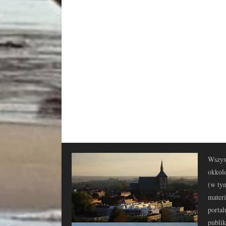
Wszyst
okkolo
(w tym
materi
portal
publi