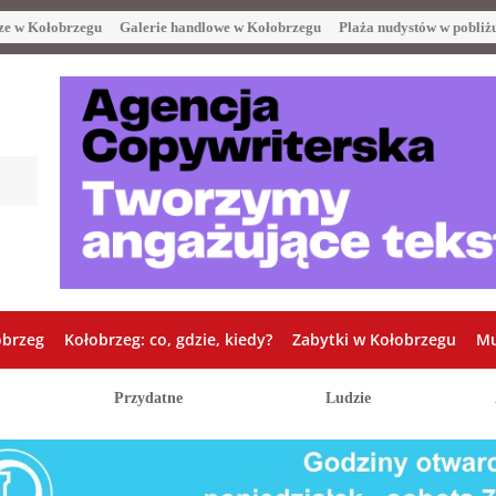
ze w Kołobrzegu
Galerie handlowe w Kołobrzegu
Plaża nudystów w pobliż
obrzeg
Kołobrzeg: co, gdzie, kiedy?
Zabytki w Kołobrzegu
Mu
Przydatne
Ludzie