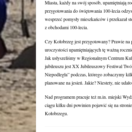
Miasta, każdy na swój sposób, upamiętniają roc
przygotowania do świętowania 100-lecia odzys
wesprzeć pomysły mieszkańców i przekazał sto
z obchodami 100-lecia.
Czy Kołobrzeg jest przygotowany? Prawie na 
uroczystości upamiętniających tę ważną roczni
Jak usłyszeliśmy w Regionalnym Centrum Kult
jubileuszu jest XX Jubileuszowy Festiwal Tw
Niepodległa” podczas, którego zobaczymy kilk
planowane na jesień. Jakie? Niestety, nie udał
Nad programem pracuje też m.in. miejski Wydz
ciągu kilku dni powinien pojawić się na stron
Kołobrzegu.