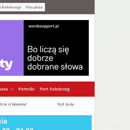
u Kołobrzegu
Psia plaża
zea
Pomniki
Port Kołobrzeg
A to ci historia!
Styl życia