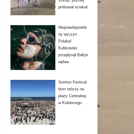
szkoły, później
próbował uciekać
Nieprawdopodob
ny wyczyn
Polaka!
Kubkowski
przepłynął Bałtyk
wpław
Sunrise Festival:
tłum tańczy na
plaży Centralnej
w Kołobrzegu