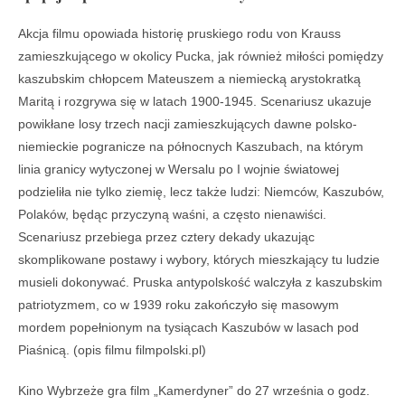
Akcja filmu opowiada historię pruskiego rodu von Krauss
zamieszkującego w okolicy Pucka, jak również miłości pomiędzy
kaszubskim chłopcem Mateuszem a niemiecką arystokratką
Maritą i rozgrywa się w latach 1900-1945. Scenariusz ukazuje
powikłane losy trzech nacji zamieszkujących dawne polsko-
niemieckie pogranicze na północnych Kaszubach, na którym
linia granicy wytyczonej w Wersalu po I wojnie światowej
podzieliła nie tylko ziemię, lecz także ludzi: Niemców, Kaszubów,
Polaków, będąc przyczyną waśni, a często nienawiści.
Scenariusz przebiega przez cztery dekady ukazując
skomplikowane postawy i wybory, których mieszkający tu ludzie
musieli dokonywać. Pruska antypolskość walczyła z kaszubskim
patriotyzmem, co w 1939 roku zakończyło się masowym
mordem popełnionym na tysiącach Kaszubów w lasach pod
Piaśnicą. (opis filmu filmpolski.pl)
Kino Wybrzeże gra film „Kamerdyner” do 27 września o godz.