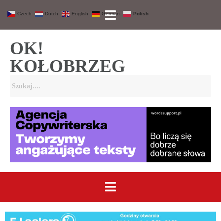
Czech
Dutch
English
German
Polish
OK!
KOŁOBRZEG