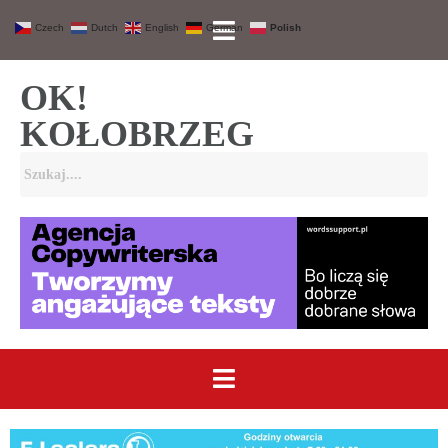
Czech
Dutch
English
German
Polish
OK!
KOŁOBRZEG