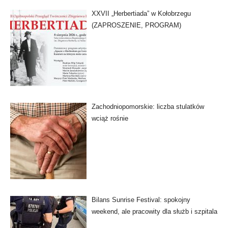
XXVII „Herbertiada” w Kołobrzegu
(ZAPROSZENIE, PROGRAM)
Zachodniopomorskie: liczba stulatków
wciąż rośnie
Bilans Sunrise Festival: spokojny
weekend, ale pracowity dla służb i szpitala