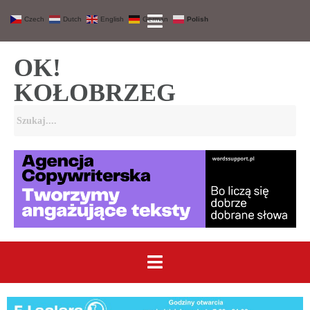
Czech
Dutch
English
German
Polish
OK!
KOŁOBRZEG