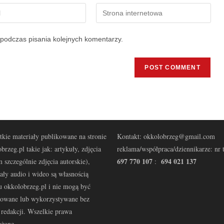
podczas pisania kolejnych komentarzy.
kie materiały publikowane na stronie
Kontakt: okkolobrzeg@gmail.com
brzeg.pl takie jak: artykuły, zdjęcia
reklama/współpraca/dziennikarze: nr t
697 770 107
694 021 137
 szczególnie zdjęcia autorskie),
:
ały audio i wideo są własnością
u okkolobrzeg.pl i nie mogą być
kowane lub wykorzystywane bez
redakcji. Wszelkie prawa
eżone.