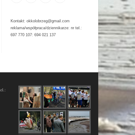
Kontakt: okkolobrzeg@gmail.com
reklama/współpraca/dziennikarze: nr tel.:
697 770 107: 694 021 137
el.: