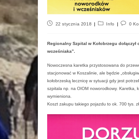
22 stycznia 2018
Info
0 Ko
Regionalny Szpital w Kołobrzegu dołączył d
wcześniaka”.
Nowoczesna karetka przystosowana do przewo
stacjonować w Koszalinie, ale będzie „obsług
kołobrzeską lecznicę w sytuacji gdy jest potrz
szpitala np. na OIOM noworodkowy. Karetka, któ
wymieniona.
Koszt zakupu takiego pojazdu to ok. 700 tys. z