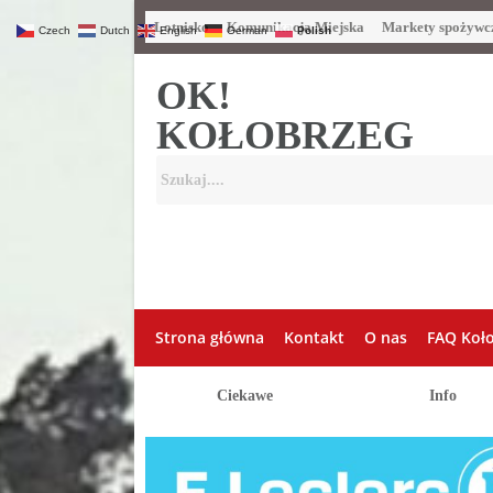
Lotnisko
Komunikacja Miejska
Markety spożywc
Czech
Dutch
English
German
Polish
OK!
KOŁOBRZEG
Strona główna
Kontakt
O nas
FAQ Koł
Ciekawe
Info