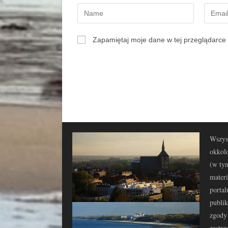
Zapamiętaj moje dane w tej przeglądarce 
Wszyst
okkolo
(w tym
materi
portal
publi
zgody 
zastrz