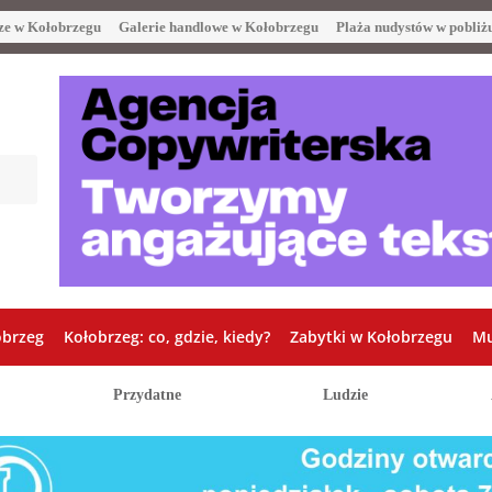
ze w Kołobrzegu
Galerie handlowe w Kołobrzegu
Plaża nudystów w pobliż
obrzeg
Kołobrzeg: co, gdzie, kiedy?
Zabytki w Kołobrzegu
Mu
Przydatne
Ludzie