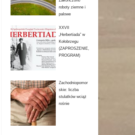
Zakończono
roboty ziemne i
palowe
XXVII
„Herbertiada” w
Kołobrzegu
(ZAPROSZENIE,
PROGRAM)
Zachodniopomor
skie: liczba
stulatków wciąż
rośnie