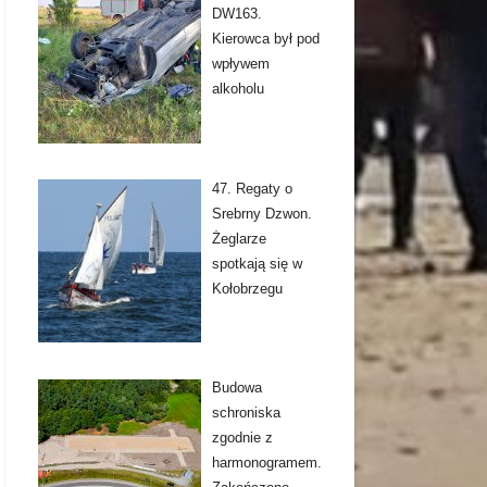
DW163.
Kierowca był pod
wpływem
alkoholu
47. Regaty o
Srebrny Dzwon.
Żeglarze
spotkają się w
Kołobrzegu
Budowa
schroniska
zgodnie z
harmonogramem.