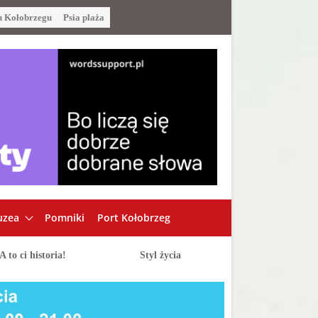
u Kołobrzegu
Psia plaża
zea
Pomniki
Port Kołobrzeg
A to ci historia!
Styl życia