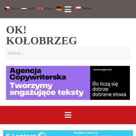
Czech
Dutch
English
German
Polish
OK!
KOŁOBRZEG