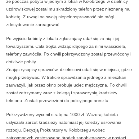
że podczas pobytu w jednym z lokali w Kołobrzegu w dzielnicy
uzdrowiskowej został mu skradziony telefon przez nieznaną mu
kobietę. Z uwagi na swoją niepełnosprawność nie mógł
zdecydowanie zareagować.
Po wyjściu kobiety z lokalu zgłaszający udał się za nią i jej
towarzyszami. Cała trójka widząc idącego za nimi właściciela,
telefony zawróciła. Po chwili pokrzywdzony został przewrócony i
dotkliwie pobity.
Znając rysopisy sprawców, dzielnicowi udali się w miejsca, gdzie
mogli przebywać. W trakcie sprawdzania jednego z mieszkań
zauważyli, jak przez okno próbuje uciec mężczyzna. Po chwili
został zatrzymany wraz z kolegą i sprawczynią kradzieży
telefonu. Zostali przewiezieni do policyjnego aresztu.
Pokrzywdzony wycenił stratę na 1000 zł. Wczoraj kobieta
usłyszała zarzut kradzieży natomiast jej koledzy usiłowania
rozboju. Decyzją Prokuratury w Kołobrzegu wobec
zatrzymanych zastosowano środek zapobiegawczy w postaci