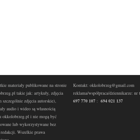
kie materiały publikowane na stronie
Kontakt: okkolobrzeg@gmail.com
brzeg.pl takie jak: artykuły, zdjęcia
reklama/współpraca/dziennikarze: nr t
697 770 107
694 021 137
 szczególnie zdjęcia autorskie),
:
ały audio i wideo są własnością
u okkolobrzeg.pl i nie mogą być
kowane lub wykorzystywane bez
redakcji. Wszelkie prawa
eżone.