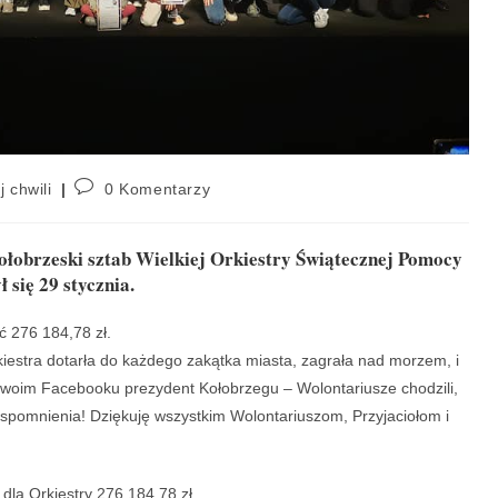
j chwili
0 Komentarzy
łobrzeski sztab Wielkiej Orkiestry Świątecznej Pomocy
się 29 stycznia.
 276 184,78 zł.
iestra dotarła do każdego zakątka miasta, zagrała nad morzem, i
swoim Facebooku prezydent Kołobrzegu – Wolontariusze chodzili,
łe wspomnienia! Dziękuję wszystkim Wolontariuszom, Przyjaciołom i
dla Orkiestry 276 184,78 zł.