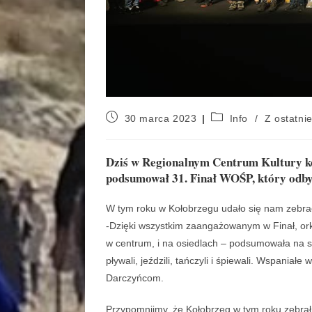
30 marca 2023
Info
/
Z ostatnie
Dziś w Regionalnym Centrum Kultury ko
podsumował 31. Finał WOŚP, który odbył 
W tym roku w Kołobrzegu udało się nam zebrać
-Dzięki wszystkim zaangażowanym w Finał, ork
w centrum, i na osiedlach – podsumowała na 
pływali, jeździli, tańczyli i śpiewali. Wspania
Darczyńcom.
Przypomnijmy, że Kołobrzeg w tym roku zebrał 