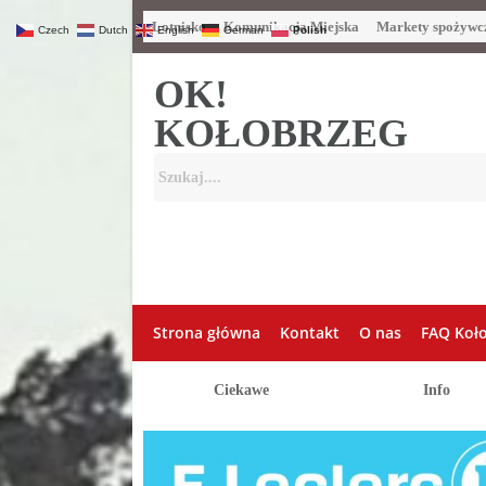
Lotnisko
Komunikacja Miejska
Markety spożywc
Czech
Dutch
English
German
Polish
OK!
KOŁOBRZEG
Strona główna
Kontakt
O nas
FAQ Koł
Ciekawe
Info