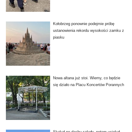
Kołobrzeg ponownie podejmie próbę
ustanowienia rekordu wysokości zamku z
piasku
Nowa altana już stoi. Wiemy, co będzie
się działo na Placu Koncertów Porannych
Skakał po dachu szkoły, potem uciekał.