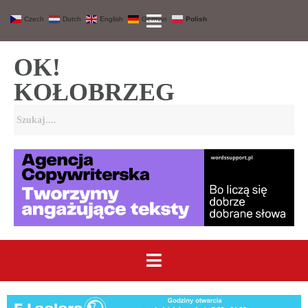
Czech
Dutch
English
German
Polish
OK!
KOŁOBRZEG