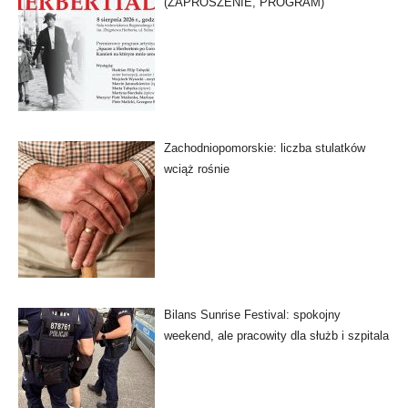
(ZAPROSZENIE, PROGRAM)
Zachodniopomorskie: liczba stulatków
wciąż rośnie
Bilans Sunrise Festival: spokojny
weekend, ale pracowity dla służb i szpitala