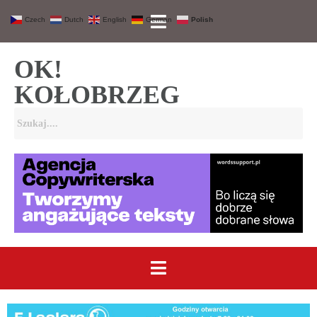
Czech
Dutch
English
German
Polish
OK!
KOŁOBRZEG