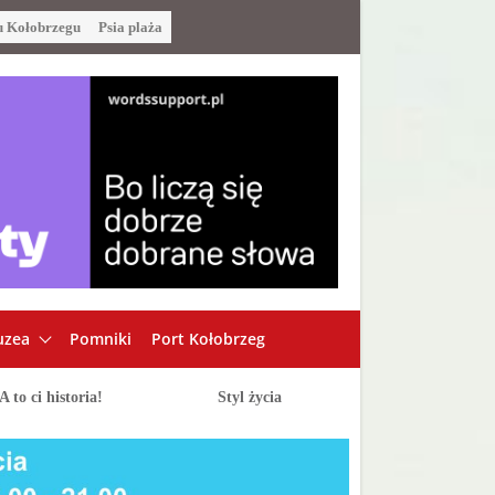
u Kołobrzegu
Psia plaża
zea
Pomniki
Port Kołobrzeg
A to ci historia!
Styl życia