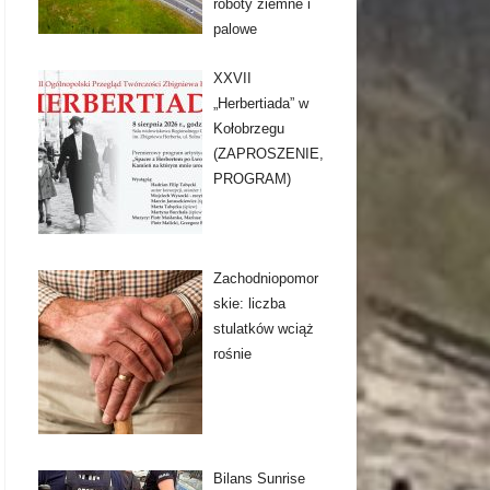
roboty ziemne i
palowe
XXVII
„Herbertiada” w
Kołobrzegu
(ZAPROSZENIE,
PROGRAM)
Zachodniopomor
skie: liczba
stulatków wciąż
rośnie
Bilans Sunrise