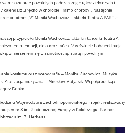
 wernisażu prac powstałych podczas zajęć rękodzielniczych i
ny kalendarz „Piękno w chorobie i mimo choroby”. Następnie
 na monodram „V” Moniki Wachowicz – aktorki Teatru A PART z
szej przyjaciółki Moniki Wachowicz, aktorki i tancerki Teatru A
anicza teatru emocji, ciała oraz tańca. V w świecie bohaterki staje
wką, zmierzeniem się z samotnością, stratą i powolnym
owanie kostiumu oraz scenografia – Monika Wachowicz. Muzyka:
las. Aranżacja muzyczna – Mirosław Matyasik. Współprodukcja –
zegorz Dańko.
budżetu Województwa Zachodniopomorskiego.Projekt realizowany
nazjum nr 3 im. Zjednoczonej Europy w Kołobrzegu. Partner
łobrzegu im. Z. Herberta.