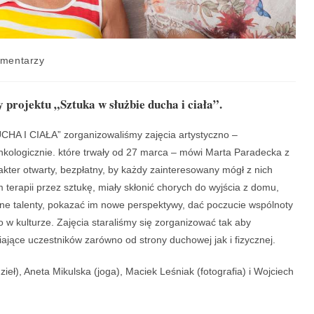
omentarzy
rojektu „Sztuka w służbie ducha i ciała”.
A I CIAŁA” zorganizowaliśmy zajęcia artystyczno –
kologicznie. które trwały od 27 marca – mówi Marta Paradecka z
akter otwarty, bezpłatny, by każdy zainteresowany mógł z nich
m terapii przez sztukę, miały skłonić chorych do wyjścia z domu,
asne talenty, pokazać im nowe perspektywy, dać poczucie wspólnoty
 w kulturze. Zajęcia staraliśmy się zorganizować tak aby
ające uczestników zarówno od strony duchowej jak i fizycznej.
ieł), Aneta Mikulska (joga), Maciek Leśniak (fotografia) i Wojciech