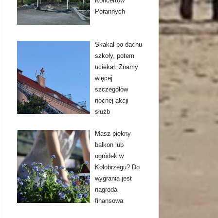
Koncertów
Porannych
Skakał po dachu
szkoły, potem
uciekał. Znamy
więcej
szczegółów
nocnej akcji
służb
Masz piękny
balkon lub
ogródek w
Kołobrzegu? Do
wygrania jest
nagroda
finansowa