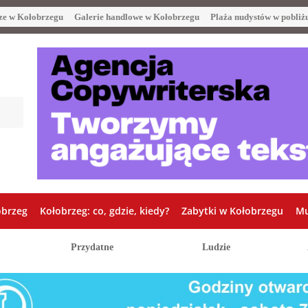
ze w Kołobrzegu
Galerie handlowe w Kołobrzegu
Plaża nudystów w pobliż
obrzeg
Kołobrzeg: co, gdzie, kiedy?
Zabytki w Kołobrzegu
Mu
Przydatne
Ludzie