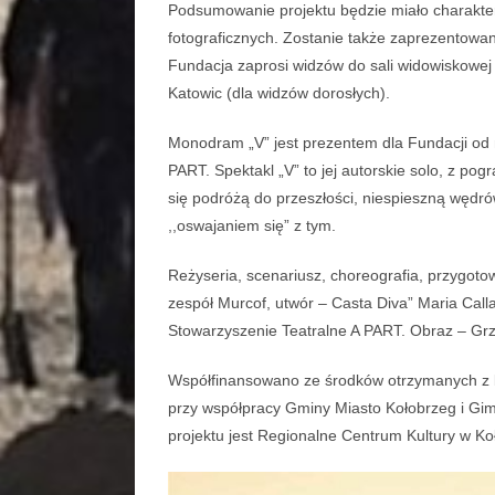
Podsumowanie projektu będzie miało charakter
fotograficznych. Zostanie także zaprezentowa
Fundacja zaprosi widzów do sali widowiskowej
Katowic (dla widzów dorosłych).
Monodram „V” jest prezentem dla Fundacji od na
PART. Spektakl „V” to jej autorskie solo, z pogr
się podróżą do przeszłości, niespieszną wędró
,,oswajaniem się” z tym.
Reżyseria, scenariusz, choreografia, przygot
zespół Murcof, utwór – Casta Diva” Maria Cal
Stowarzyszenie Teatralne A PART. Obraz – Gr
Współfinansowano ze środków otrzymanych z 
przy współpracy Gminy Miasto Kołobrzeg i Gim
projektu jest Regionalne Centrum Kultury w Ko