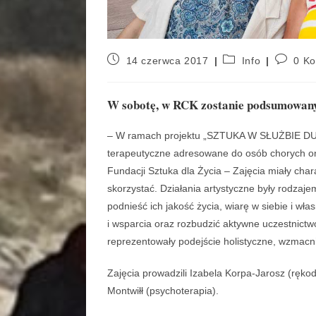
14 czerwca 2017
Info
0 K
W sobotę, w RCK zostanie podsumowany p
– W ramach projektu „SZTUKA W SŁUŻBIE DUCH
terapeutyczne adresowane do osób chorych on
Fundacji Sztuka dla Życia – Zajęcia miały char
skorzystać. Działania artystyczne były rodzaje
podnieść ich jakość życia, wiarę w siebie i wł
i wsparcia oraz rozbudzić aktywne uczestnictwo
reprezentowały podejście holistyczne, wzmacni
Zajęcia prowadzili Izabela Korpa-Jarosz (rękodz
Montwiłł (psychoterapia).