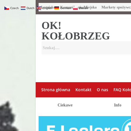
Lotnisko
Komunikacja Miejska
Markety spożywc
Czech
Dutch
English
German
Polish
OK!
KOŁOBRZEG
Strona główna
Kontakt
O nas
FAQ Koł
Ciekawe
Info