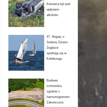
Kierowca był pod
wpływem
alkoholu
47. Regaty o
Srebrny Dzwon.
Żeglarze
spotkają się w
Kołobrzegu
Budowa
schroniska
zgodnie z
harmonogramem.
Zakończono