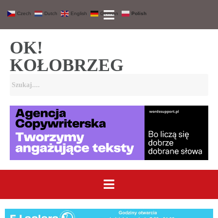
Czech
Dutch
English
German
Polish
OK!
KOŁOBRZEG