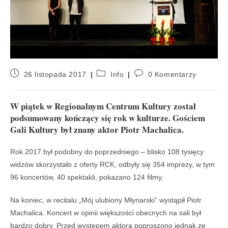
26 listopada 2017
Info
0 Komentarzy
W piątek w Regionalnym Centrum Kultury został
podsumowany kończący się rok w kulturze. Gościem
Gali Kultury był znany aktor Piotr Machalica.
Rok 2017 był podobny do poprzedniego – blisko 108 tysięcy
widzów skorzystało z oferty RCK, odbyły się 354 imprezy, w tym
96 koncertów, 40 spektakli, pokazano 124 filmy.
Na koniec, w recitalu „Mój ulubiony Młynarski” wystąpił Piotr
Machalica. Koncert w opinii większości obecnych na sali był
bardzo dobry. Przed występem aktora poproszono jednak ze