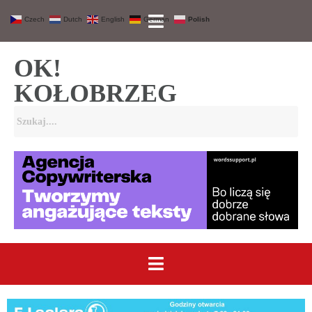
Czech
Dutch
English
German
Polish
OK!
KOŁOBRZEG