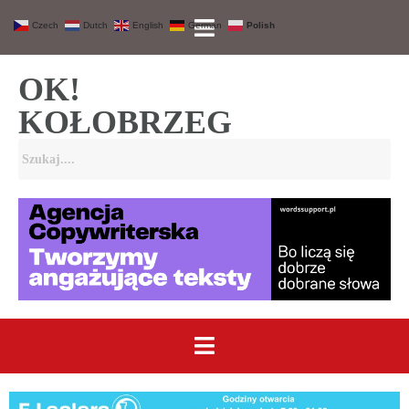
Czech
Dutch
English
German
Polish
OK!
KOŁOBRZEG