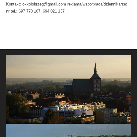
Kontakt: okkolobrzeg@gmail.com reklama/współpraca/dziennikarze:
nr tel.: 697 770 107: 694 021 137