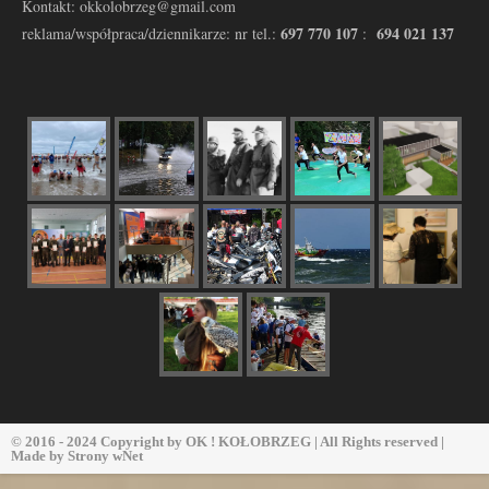
Kontakt: okkolobrzeg@gmail.com
697 770 107
694 021 137
reklama/współpraca/dziennikarze: nr tel.:
:
© 2016 - 2024 Copyright by
OK ! KOŁOBRZEG
| All Rights reserved |
Made by
Strony wNet