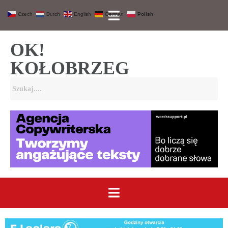
Czech
Dutch
English
German
Polish
OK!
KOŁOBRZEG