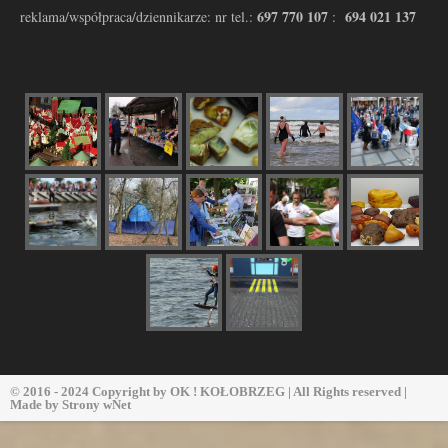
697 770 107
694 021 137
reklama/współpraca/dziennikarze: nr tel.:
:
© 2016 - 2024 Copyright by
OK ! KOŁOBRZEG
| All Rights reserved |
Made by
Strony wNet