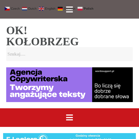
Czech
Dutch
English
German
Polish
OK!
KOŁOBRZEG