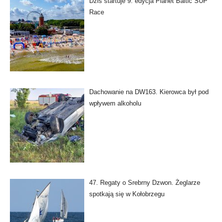
Dziś startuje 9. edycja Planet Baltic SUP
Race
Dachowanie na DW163. Kierowca był pod
wpływem alkoholu
47. Regaty o Srebrny Dzwon. Żeglarze
spotkają się w Kołobrzegu