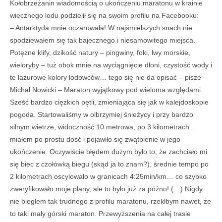
Kołobrzeżanin wiadomością o ukończeniu maratonu w krainie
wiecznego lodu podzielił się na swoim profilu na Facebooku:
– Antarktyda mnie oczarowała! W najśmielszych snach nie
spodziewałem się tak bajecznego i niesamowitego miejsca.
Potężne klify, dzikość natury – pingwiny, foki, lwy morskie,
wieloryby – tuż obok mnie na wyciągnięcie dłoni, czystość wody i
te lazurowe kolory lodowców… tego się nie da opisać – pisze
Michał Nowicki – Maraton wyjątkowy pod wieloma względami.
Sześć bardzo ciężkich pętli, zmieniająca się jak w kalejdoskopie
pogoda. Startowaliśmy w olbrzymiej śnieżycy i przy bardzo
silnym wietrze, widoczność 10 metrowa, po 3 kilometrach…
miałem po prostu dość i pojawiło się zwątpienie w jego
ukończenie. Oczywiście błędem dużym było to, że zachciało mi
się biec z czołówką biegu (skąd ja to znam?), średnie tempo po
2 kilometrach oscylowało w granicach 4:25min/km… co szybko
zweryfikowało moje plany, ale to było już za późno! (…) Nigdy
nie biegłem tak trudnego z profilu maratonu, rzekłbym nawet, że
to taki mały górski maraton. Przewyższenia na całej trasie