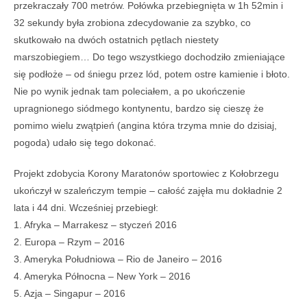
przekraczały 700 metrów. Połówka przebiegnięta w 1h 52min i
32 sekundy była zrobiona zdecydowanie za szybko, co
skutkowało na dwóch ostatnich pętlach niestety
marszobiegiem… Do tego wszystkiego dochodziło zmieniające
się podłoże – od śniegu przez lód, potem ostre kamienie i błoto.
Nie po wynik jednak tam poleciałem, a po ukończenie
upragnionego siódmego kontynentu, bardzo się cieszę że
pomimo wielu zwątpień (angina która trzyma mnie do dzisiaj,
pogoda) udało się tego dokonać.
Projekt zdobycia Korony Maratonów sportowiec z Kołobrzegu
ukończył w szaleńczym tempie – całość zajęła mu dokładnie 2
lata i 44 dni. Wcześniej przebiegł:
1. Afryka – Marrakesz – styczeń 2016
2. Europa – Rzym – 2016
3. Ameryka Południowa – Rio de Janeiro – 2016
4. Ameryka Północna – New York – 2016
5. Azja – Singapur – 2016