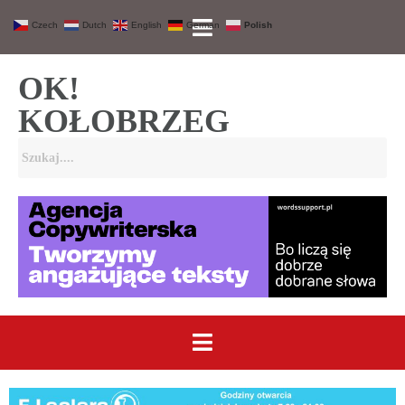
Czech
Dutch
English
German
Polish
OK!
KOŁOBRZEG