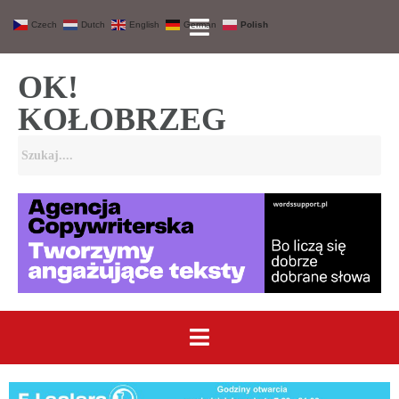
Czech
Dutch
English
German
Polish
OK!
KOŁOBRZEG