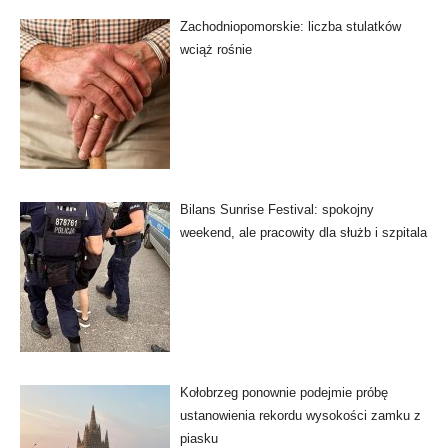
Zachodniopomorskie: liczba stulatków
wciąż rośnie
Bilans Sunrise Festival: spokojny
weekend, ale pracowity dla służb i szpitala
Kołobrzeg ponownie podejmie próbę
ustanowienia rekordu wysokości zamku z
piasku