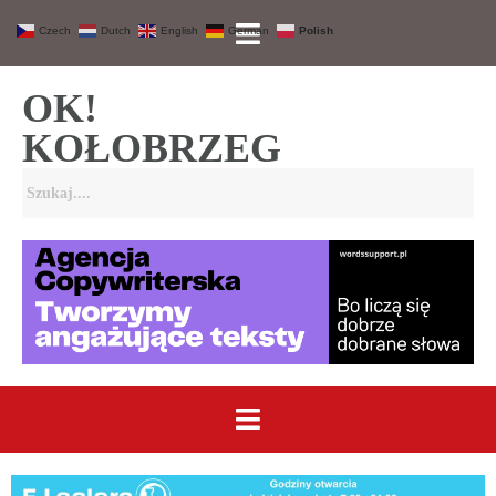
Czech
Dutch
English
German
Polish
OK!
KOŁOBRZEG