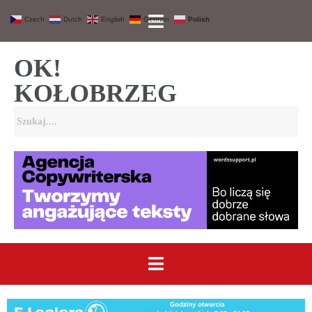
Czech
Dutch
English
German
Polish
OK!
KOŁOBRZEG