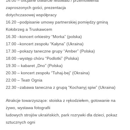
16.00 – oficjalne otwarcie festiwalu / przemówienia
zaproszonych gości, prezentacja
dotychczasowej współpracy
16.20 –podpisanie umowy partnerskiej pomiędzy gminą
Kołobrzeg a Truskawcem
16.30 –koncert orkiestry “Morka” (polska)
17.00 –koncert zespołu “Kałyna” (Ukraina)
17.30 –pokazy taneczne grupy “Amber” (Polska)
18.00 –występ chóru “Podlotki” (Polska)
19.30 – kabaret „Dno” (Polska)
20.30 – koncert zespołu “Tuhaj-bej” (Okraina)
22.00 – Teatr Ognia
22.30 –zabawa taneczna z grupą “Kochanyj spiw” (Ukraina)
Atrakcje towarzyszące: stoiska z rękodziełem, gotowanie na
żywo, wystawa fotografii
ludowych strojów ukraińskich, park rozrywki dla dzieci, pokaz
sztucznych ogni