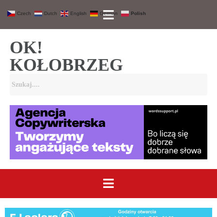
Czech
Dutch
English
German
Polish
OK!
KOŁOBRZEG