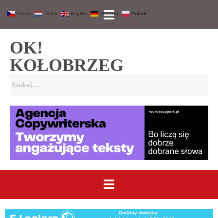
Czech
Dutch
English
German
Polish
OK!
KOŁOBRZEG