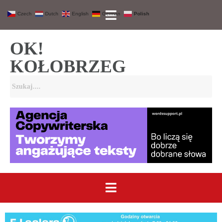
Czech
Dutch
English
German
Polish
OK!
KOŁOBRZEG