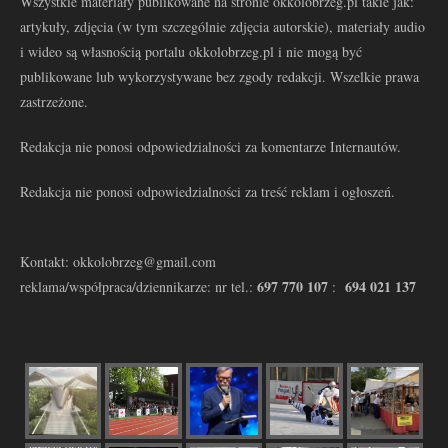
Wszystkie materiały publikowane na stronie okkolobrzeg.pl takie jak:
artykuły, zdjęcia (w tym szczególnie zdjęcia autorskie), materiały audio
i wideo są własnością portalu okkolobrzeg.pl i nie mogą być
publikowane lub wykorzystywane bez zgody redakcji. Wszelkie prawa
zastrzeżone.
Redakcja nie ponosi odpowiedzialności za komentarze Internautów.
Redakcja nie ponosi odpowiedzialności za treść reklam i ogłoszeń.
Kontakt: okkolobrzeg@gmail.com
697 770 107
694 021 137
reklama/współpraca/dziennikarze: nr tel.:
: