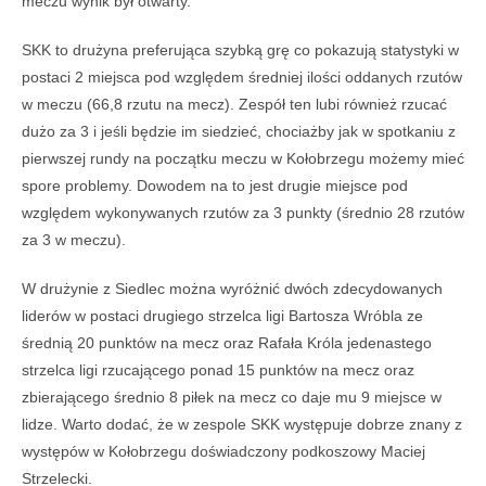
meczu wynik był otwarty.
SKK to drużyna preferująca szybką grę co pokazują statystyki w
postaci 2 miejsca pod względem średniej ilości oddanych rzutów
w meczu (66,8 rzutu na mecz). Zespół ten lubi również rzucać
dużo za 3 i jeśli będzie im siedzieć, chociażby jak w spotkaniu z
pierwszej rundy na początku meczu w Kołobrzegu możemy mieć
spore problemy. Dowodem na to jest drugie miejsce pod
względem wykonywanych rzutów za 3 punkty (średnio 28 rzutów
za 3 w meczu).
W drużynie z Siedlec można wyróżnić dwóch zdecydowanych
liderów w postaci drugiego strzelca ligi Bartosza Wróbla ze
średnią 20 punktów na mecz oraz Rafała Króla jedenastego
strzelca ligi rzucającego ponad 15 punktów na mecz oraz
zbierającego średnio 8 piłek na mecz co daje mu 9 miejsce w
lidze. Warto dodać, że w zespole SKK występuje dobrze znany z
występów w Kołobrzegu doświadczony podkoszowy Maciej
Strzelecki.