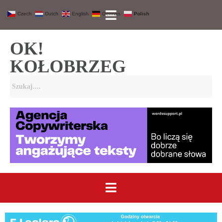
Czech
Dutch
English
German
Polish
OK!
KOŁOBRZEG