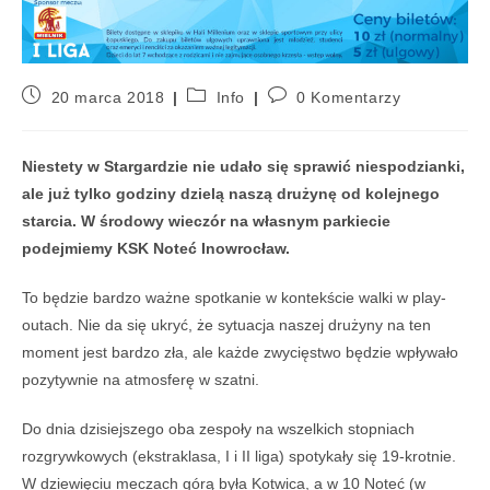
20 marca 2018
Info
0 Komentarzy
Niestety w Stargardzie nie udało się sprawić niespodzianki,
ale już tylko godziny dzielą naszą drużynę od kolejnego
starcia. W środowy wieczór na własnym parkiecie
podejmiemy KSK Noteć Inowrocław.
To będzie bardzo ważne spotkanie w kontekście walki w play-
outach. Nie da się ukryć, że sytuacja naszej drużyny na ten
moment jest bardzo zła, ale każde zwycięstwo będzie wpływało
pozytywnie na atmosferę w szatni.
Do dnia dzisiejszego oba zespoły na wszelkich stopniach
rozgrywkowych (ekstraklasa, I i II liga) spotykały się 19-krotnie.
W dziewięciu meczach górą była Kotwica, a w 10 Noteć (w