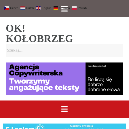
Czech
Dutch
English
German
Polish
OK!
KOŁOBRZEG