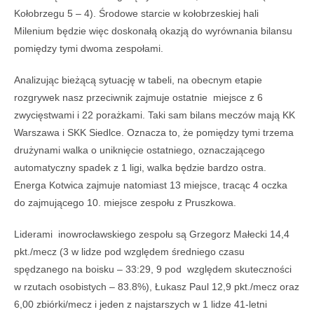
Kołobrzegu 5 – 4). Środowe starcie w kołobrzeskiej hali
Milenium będzie więc doskonałą okazją do wyrównania bilansu
pomiędzy tymi dwoma zespołami.
Analizując bieżącą sytuację w tabeli, na obecnym etapie
rozgrywek nasz przeciwnik zajmuje ostatnie miejsce z 6
zwycięstwami i 22 porażkami. Taki sam bilans meczów mają KK
Warszawa i SKK Siedlce. Oznacza to, że pomiędzy tymi trzema
drużynami walka o uniknięcie ostatniego, oznaczającego
automatyczny spadek z 1 ligi, walka będzie bardzo ostra.
Energa Kotwica zajmuje natomiast 13 miejsce, tracąc 4 oczka
do zajmującego 10. miejsce zespołu z Pruszkowa.
Liderami inowrocławskiego zespołu są Grzegorz Małecki 14,4
pkt./mecz (3 w lidze pod względem średniego czasu
spędzanego na boisku – 33:29, 9 pod względem skuteczności
w rzutach osobistych – 83.8%), Łukasz Paul 12,9 pkt./mecz oraz
6,00 zbiórki/mecz i jeden z najstarszych w 1 lidze 41-letni