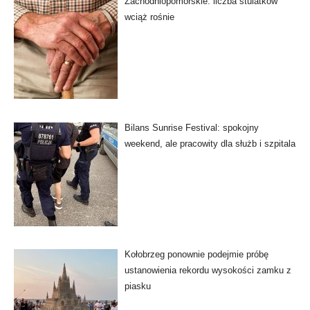
Zachodniopomorskie: liczba stulatków
wciąż rośnie
Bilans Sunrise Festival: spokojny
weekend, ale pracowity dla służb i szpitala
Kołobrzeg ponownie podejmie próbę
ustanowienia rekordu wysokości zamku z
piasku