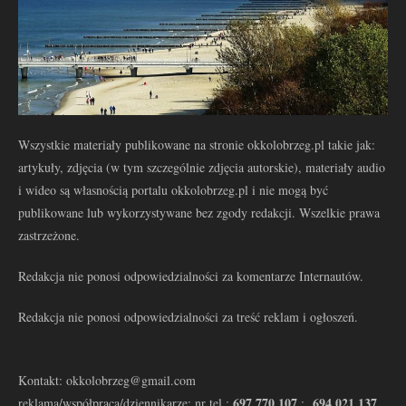
Wszystkie materiały publikowane na stronie okkolobrzeg.pl takie jak:
artykuły, zdjęcia (w tym szczególnie zdjęcia autorskie), materiały audio
i wideo są własnością portalu okkolobrzeg.pl i nie mogą być
publikowane lub wykorzystywane bez zgody redakcji. Wszelkie prawa
zastrzeżone.
Redakcja nie ponosi odpowiedzialności za komentarze Internautów.
Redakcja nie ponosi odpowiedzialności za treść reklam i ogłoszeń.
Kontakt: okkolobrzeg@gmail.com
697 770 107
694 021 137
reklama/współpraca/dziennikarze: nr tel.:
: