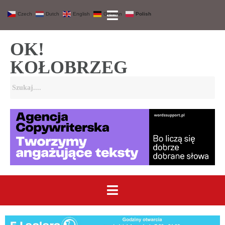
Czech
Dutch
English
German
Polish
OK!
KOŁOBRZEG