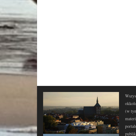
Wszyst
okkolo
(w tym
materi
portal
publi