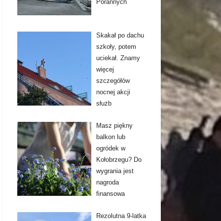
Porannych
Skakał po dachu
szkoły, potem
uciekał. Znamy
więcej
szczegółów
nocnej akcji
służb
Masz piękny
balkon lub
ogródek w
Kołobrzegu? Do
wygrania jest
nagroda
finansowa
Rezolutna 9-latka