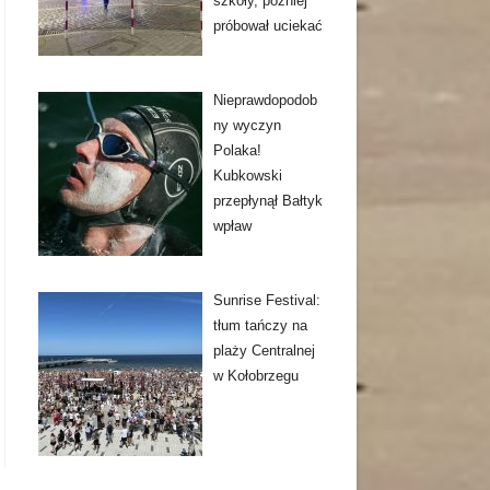
szkoły, później
próbował uciekać
Nieprawdopodob
ny wyczyn
Polaka!
Kubkowski
przepłynął Bałtyk
wpław
Sunrise Festival:
tłum tańczy na
plaży Centralnej
w Kołobrzegu