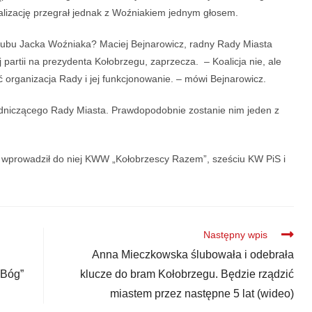
lizację przegrał jednak z Woźniakiem jednym głosem.
 klubu Jacka Woźniaka? Maciej Bejnarowicz, radny Rady Miasta
j partii na prezydenta Kołobrzegu, zaprzecza. – Koalicja nie, ale
ć organizacja Rady i jej funkcjonowanie. – mówi Bejnarowicz.
odniczącego Rady Miasta. Prawdopodobnie zostanie nim jeden z
 wprowadził do niej KWW „Kołobrzescy Razem”, sześciu KW PiS i
Następny wpis
Anna Mieczkowska ślubowała i odebrała
 Bóg”
klucze do bram Kołobrzegu. Będzie rządzić
miastem przez następne 5 lat (wideo)