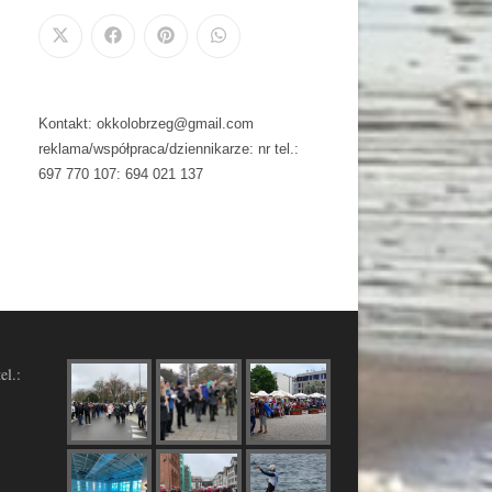
Kontakt: okkolobrzeg@gmail.com
reklama/współpraca/dziennikarze: nr tel.:
697 770 107: 694 021 137
el.: