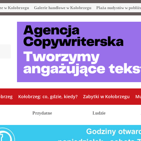
ze w Kołobrzegu
Galerie handlowe w Kołobrzegu
Plaża nudystów w pobliż
obrzeg
Kołobrzeg: co, gdzie, kiedy?
Zabytki w Kołobrzegu
Mu
Przydatne
Ludzie