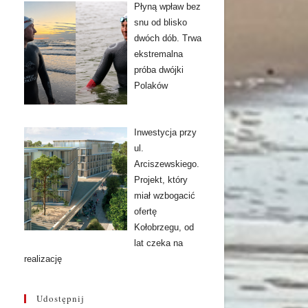
Płyną wpław bez
snu od blisko
dwóch dób. Trwa
ekstremalna
próba dwójki
Polaków
Inwestycja przy
ul.
Arciszewskiego.
Projekt, który
miał wzbogacić
ofertę
Kołobrzegu, od
lat czeka na
realizację
Udostępnij