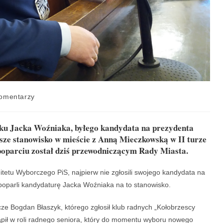
omentarzy
nku Jacka Woźniaka, byłego kandydata na prezydenta
sze stanowisko w mieście z Anną Mieczkowską w II turze
poparciu został dziś przewodniczącym Rady Miasta.
mitetu Wyborczego PiS, najpierw nie zgłosili swojego kandydata na
poparli kandydaturę Jacka Woźniaka na to stanowisko.
cze Bogdan Błaszyk, którego zgłosił klub radnych „Kołobrzescy
ąpił w roli radnego seniora, który do momentu wyboru nowego