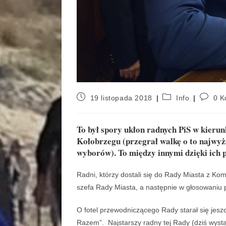
19 listopada 2018
Info
0 K
To był spory ukłon radnych PiS w kieru
Kołobrzegu (przegrał walkę o to najwyż
wyborów). To między innymi dzięki ich 
Radni, którzy dostali się do Rady Miasta z Ko
szefa Rady Miasta, a następnie w głosowaniu 
O fotel przewodniczącego Rady starał się jesz
Razem”. Najstarszy radny tej Rady (dziś wyst