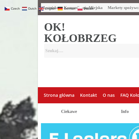
Lotnisko
Komunikacja Miejska
Markety spożywc
Czech
Dutch
English
German
Polish
OK!
KOŁOBRZEG
Strona główna
Kontakt
O nas
FAQ Koł
Ciekawe
Info