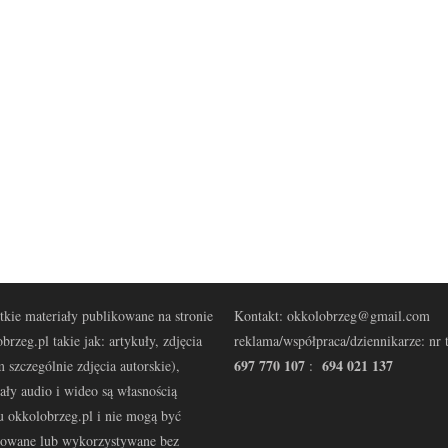
kie materiały publikowane na stronie
Kontakt: okkolobrzeg@gmail.com
brzeg.pl takie jak: artykuły, zdjęcia
reklama/współpraca/dziennikarze: nr t
697 770 107
694 021 137
 szczególnie zdjęcia autorskie),
:
ały audio i wideo są własnością
u okkolobrzeg.pl i nie mogą być
kowane lub wykorzystywane bez