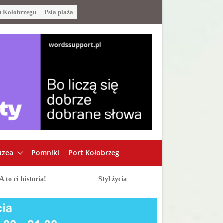
u Kołobrzegu
Psia plaża
zea
Pomniki
Port Kołobrzeg
A to ci historia!
Styl życia