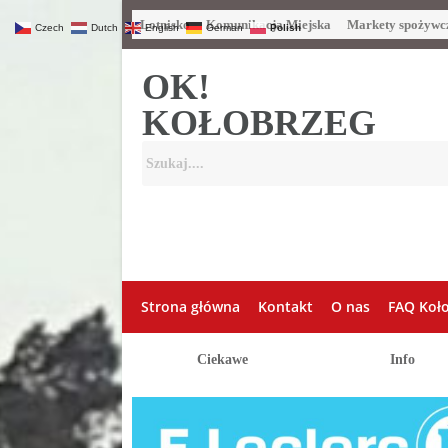
Lotnisko
Komunikacja Miejska
Markety spożywc
Czech
Dutch
English
German
Polish
OK!
KOŁOBRZEG
Strona główna
Kontakt
O nas
FAQ Koł
Ciekawe
Info