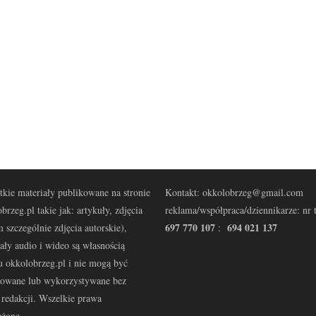
kie materiały publikowane na stronie
Kontakt: okkolobrzeg@gmail.com
brzeg.pl takie jak: artykuły, zdjęcia
reklama/współpraca/dziennikarze: nr t
697 770 107
694 021 137
 szczególnie zdjęcia autorskie),
:
ały audio i wideo są własnością
u okkolobrzeg.pl i nie mogą być
kowane lub wykorzystywane bez
redakcji. Wszelkie prawa
eżone.