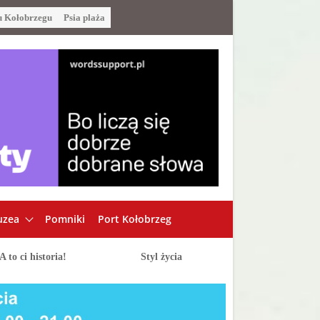
u Kołobrzegu
Psia plaża
zea
Pomniki
Port Kołobrzeg
A to ci historia!
Styl życia