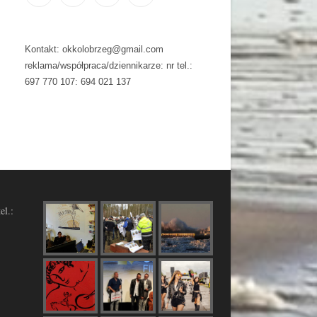
Kontakt: okkolobrzeg@gmail.com
reklama/współpraca/dziennikarze: nr tel.:
697 770 107: 694 021 137
el.: