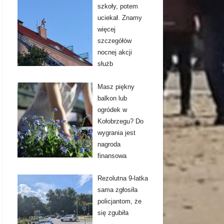
szkoły, potem
uciekał. Znamy
więcej
szczegółów
nocnej akcji
służb
Masz piękny
balkon lub
ogródek w
Kołobrzegu? Do
wygrania jest
nagroda
finansowa
Rezolutna 9-latka
sama zgłosiła
policjantom, że
się zgubiła