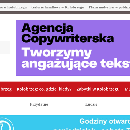
ze w Kołobrzegu
Galerie handlowe w Kołobrzegu
Plaża nudystów w pobliż
obrzeg
Kołobrzeg: co, gdzie, kiedy?
Zabytki w Kołobrzegu
Mu
Przydatne
Ludzie