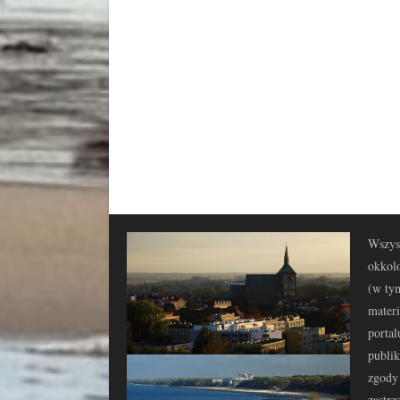
Wszyst
okkolo
(w tym
materi
portal
publi
zgody 
zastrz