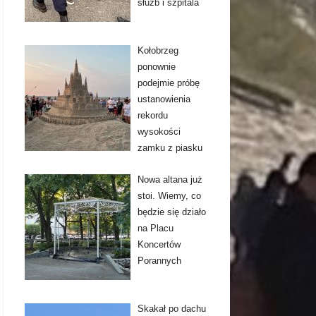
służb i szpitala
Kołobrzeg
ponownie
podejmie próbę
ustanowienia
rekordu
wysokości
zamku z piasku
Nowa altana już
stoi. Wiemy, co
będzie się działo
na Placu
Koncertów
Porannych
Skakał po dachu