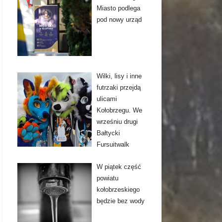
Miasto podlega
pod nowy urząd
Wilki, lisy i inne
futrzaki przejdą
ulicami
Kołobrzegu. We
wrześniu drugi
Bałtycki
Fursuitwalk
W piątek część
powiatu
kołobrzeskiego
będzie bez wody