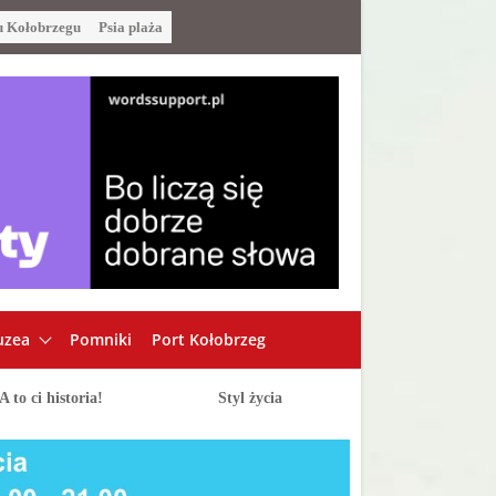
u Kołobrzegu
Psia plaża
zea
Pomniki
Port Kołobrzeg
A to ci historia!
Styl życia