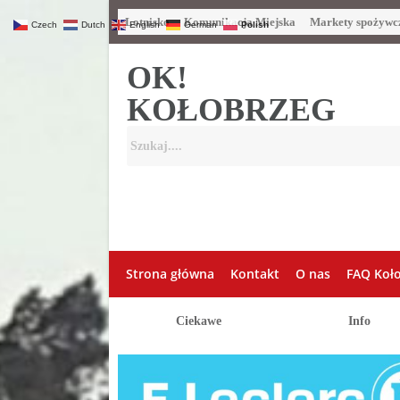
Lotnisko
Komunikacja Miejska
Markety spożywc
Czech
Dutch
English
German
Polish
OK!
KOŁOBRZEG
Strona główna
Kontakt
O nas
FAQ Koł
Ciekawe
Info