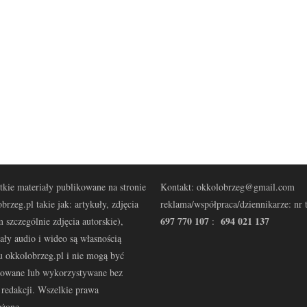
kie materiały publikowane na stronie
Kontakt: okkolobrzeg@gmail.com
brzeg.pl takie jak: artykuły, zdjęcia
reklama/współpraca/dziennikarze: nr t
697 770 107
694 021 137
 szczególnie zdjęcia autorskie),
:
ały audio i wideo są własnością
u okkolobrzeg.pl i nie mogą być
kowane lub wykorzystywane bez
redakcji. Wszelkie prawa
eżone.