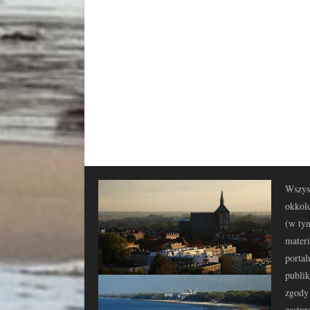
Wszyst
okkolo
(w tym
materi
portal
publi
zgody 
zastrz