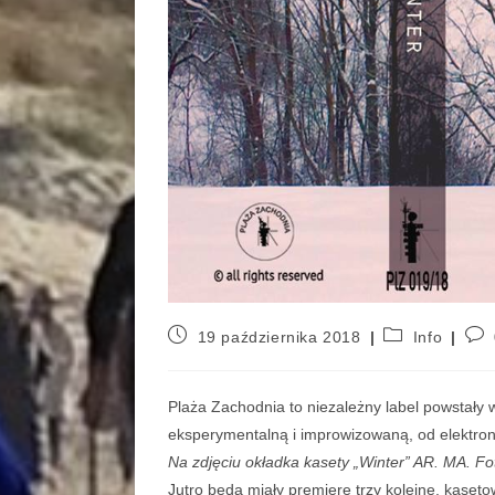
19 października 2018
Info
Plaża Zachodnia to niezależny label powstały
eksperymentalną i improwizowaną, od elektroniki
Na zdjęciu okładka kasety „Winter” AR. MA. Fo
Jutro będą miały premierę trzy kolejne, kase