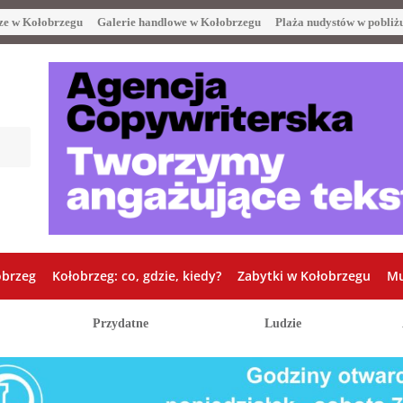
ze w Kołobrzegu
Galerie handlowe w Kołobrzegu
Plaża nudystów w pobliż
obrzeg
Kołobrzeg: co, gdzie, kiedy?
Zabytki w Kołobrzegu
Mu
Przydatne
Ludzie