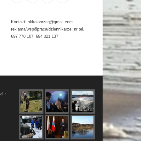
Kontakt: okkolobrzeg@gmail.com
reklama/współpraca/dziennikarze: nr tel.:
697 770 107: 694 021 137
el.: