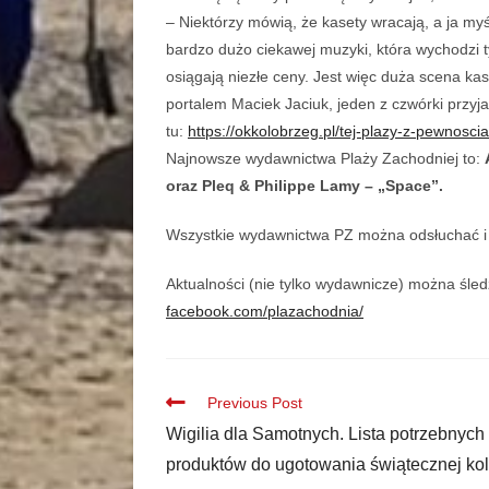
– Niektórzy mówią, że kasety wracają, a ja myśl
bardzo dużo ciekawej muzyki, która wychodzi 
osiągają niezłe ceny. Jest więc duża scena ka
portalem Maciek Jaciuk, jeden z czwórki przyja
tu:
https://okkolobrzeg.pl/tej-plazy-z-pewnosci
Najnowsze wydawnictwa Plaży Zachodniej to:
oraz Pleq & Philippe Lamy – „Space”.
Wszystkie wydawnictwa PZ można odsłuchać i
Aktualności (nie tylko wydawnicze) można śle
facebook.com/plazachodnia/
Previous Post
Wigilia dla Samotnych. Lista potrzebnych
produktów do ugotowania świątecznej kol