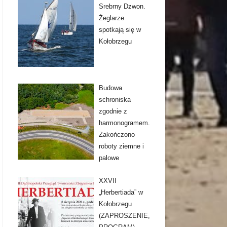
Srebrny Dzwon.
Żeglarze
spotkają się w
Kołobrzegu
Budowa
schroniska
zgodnie z
harmonogramem.
Zakończono
roboty ziemne i
palowe
XXVII
„Herbertiada” w
Kołobrzegu
(ZAPROSZENIE,