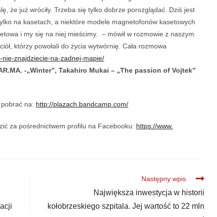
ę, że już wróciły. Trzeba się tylko dobrze porozglądać. Dziś jest
tylko na kasetach, a niektóre modele magnetofonów kasetowych
setowa i my się na niej mieścimy. – mówił w rozmowie z naszym
ciół, którzy powołali do życia wytwórnię. Cała rozmowa
a-nie-znajdziecie-na-zadnej-mapie/
AR.MA. -„Winter”, Takahiro Mukai – „The passion of Vojtek”
 pobrać na:
http://plazach.bandcamp.
com/
dzić za pośrednictwem profilu na Facebooku:
https://www.
Następny wpis
Największa inwestycja w historii
acji
kołobrzeskiego szpitala. Jej wartość to 22 mln