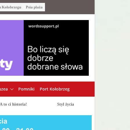
u Kołobrzegu
Psia plaża
zea
Pomniki
Port Kołobrzeg
A to ci historia!
Styl życia