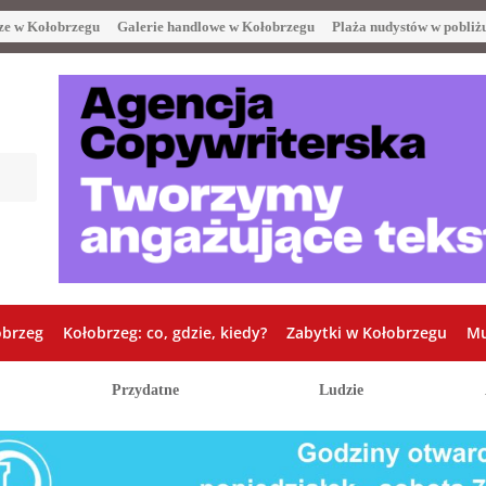
ze w Kołobrzegu
Galerie handlowe w Kołobrzegu
Plaża nudystów w pobliż
obrzeg
Kołobrzeg: co, gdzie, kiedy?
Zabytki w Kołobrzegu
Mu
Przydatne
Ludzie