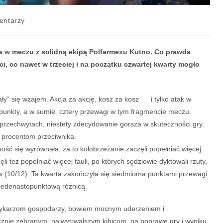
entarzy
a w meczu z solidną ekipą Polfarmexu Kutno. Co prawda
ci, co nawet w trzeciej i na początku czwartej kwarty mogło
ły” się wzajem. Akcja za akcję, kosz za kosz i tylko atak w
 punkty, a w sumie cztery przewagi w tym fragmencie meczu.
 przechwytach, niestety zdecydowanie gorsza w skuteczności gry.
 przeciwstawić 54 procentom przeciwnika.
wnała, za to kołobrzeżanie zaczęli popełniać więcej
li też popełniać więcej fauli, po których sędziowie dyktowali rzuty,
 (10/12). Ta kwarta zakończyła się siedmioma punktami przewagi
 jedenastopunktową różnicą.
zykarzom gospodarzy, bowiem mocnym uderzeniem i
licznie zebranym, najwytrwalszym kibicom, na poprawę gry i wyniku.