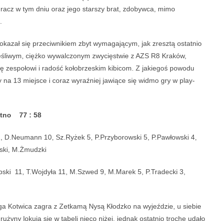
gracz w tym dniu oraz jego starszy brat, zdobywca, mimo
k”.
 okazał się przeciwnikiem zbyt wymagającym, jak zresztą ostatnio
zęśliwym, ciężko wywalczonym zwycięstwie z AZS R8 Kraków,
ę zespołowi i radość kołobrzeskim kibicom. Z jakiegoś powodu
 na 13 miejsce i coraz wyraźniej jawiące się widmo gry w play-
utno 77 : 58
, D.Neumann 10, Sz.Ryżek 5, P.Przyborowski 5, P.Pawłowski 4,
ański, M.Żmudzki
ski 11, T.Wojdyła 11, M.Szwed 9, M.Marek 5, P.Tradecki 3,
ga Kotwica zagra z Zetkamą Nysą Kłodzko na wyjeździe, u siebie
żyny lokują się w tabeli nieco niżej, jednak ostatnio trochę udało