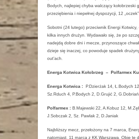
Bodych, najlepiej chyba walczący kołobrzeski 
przeziębienia i niepełnej dyspozycji, 12 „ocze
Sobotni (24 lutego) przeciwnik Energi Kotwicy,
kilka innych drużyn. Wydawało się, że po szc
nadejdą dobre dni i mecze, przynoszące chwał
dzieje się inaczej, co powoduje spadek drużyny
out’ach.
Energa Kotwica Kołobrzeg – Polfarmex K
Energa Kotwica :
P.Dzierżak 14, Ł.Bodych 12
Sz.Rduch 4, P.Bodych 2, D.Grujić 2, G.Dobri
Polfarmex :
B.Majewski 22, A.Kobuz 12, M.Zęb
J.Sobczak 2, Sz. Pawlak 2, D.Janiak
Najbliższy mecz, przełożony na 7 marca, Ener
natomiast, 11 marca z KK Warszawa. Obie te dru