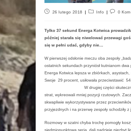
26 lutego 2018
Info
0 Kom
Tylko 37 sekund Energa Kotwica prowadził
później starała się niwelować przewagi goś
się w pełni udać, gdyby nie…
W pierwszej odsłonie meczu oba zespoły „bada
ostatnich sekundach przyniósł kutnianom dwa
Energa Kotwica lepsza w zbiórkach, asystach,
Swoje 29 procent, usiłowała
W drugiej części skuteczność się wyró
strat, wykreowali mniej pozycji rzutowych. Zaczę
skwapliwie wykorzystywane przez przeciwników
przyjezdnych i na przerwę zespoły schodziły z
Rozmowy w szatni chyba trochę pomogły kos
siedmiopunktową serią, dali nadzieję niezbyt 