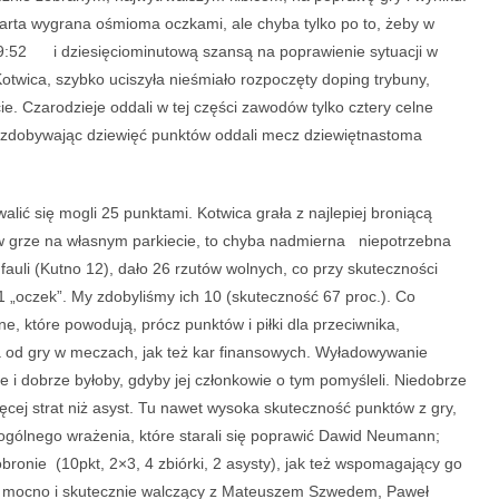
warta wygrana ośmioma oczkami, ale chyba tylko po to, żeby w
49:52 i dziesięciominutową szansą na poprawienie sytuacji w
otwica, szybko uciszyła nieśmiało rozpoczęty doping trybuny,
. Czarodzieje oddali w tej części zawodów tylko cztery celne
ch i zdobywając dziewięć punktów oddali mecz dziewiętnastoma
ć się mogli 25 punktami. Kotwica grała z najlepiej broniącą
 w grze na własnym parkiecie, to chyba nadmierna niepotrzebna
fauli (Kutno 12), dało 26 rzutów wolnych, co przy skuteczności
1 „oczek”. My zdobyliśmy ich 10 (skuteczność 67 proc.). Co
, które powodują, prócz punktów i piłki dla przeciwnika,
ia od gry w meczach, jak też kar finansowych. Wyładowywanie
ie i dobrze byłoby, gdyby jej członkowie o tym pomyśleli. Niedobrze
więcej strat niż asyst. Tu nawet wysoka skuteczność punktów z gry,
, ogólnego wrażenia, które starali się poprawić Dawid Neumann;
obronie (10pkt, 2×3, 4 zbiórki, 2 asysty), jak też wspomagający go
), mocno i skutecznie walczący z Mateuszem Szwedem, Paweł