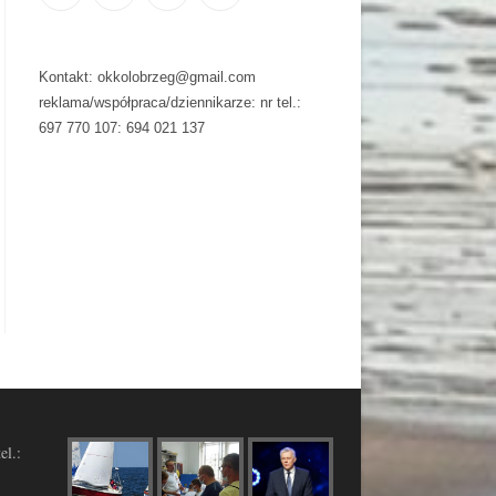
Kontakt: okkolobrzeg@gmail.com
reklama/współpraca/dziennikarze: nr tel.:
697 770 107: 694 021 137
el.: