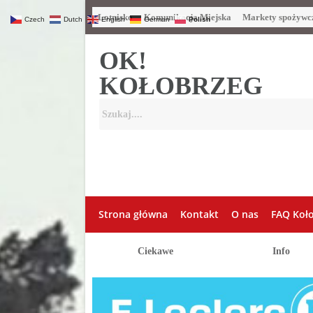
Lotnisko
Komunikacja Miejska
Markety spożywc
Czech
Dutch
English
German
Polish
OK!
KOŁOBRZEG
Strona główna
Kontakt
O nas
FAQ Koł
Ciekawe
Info