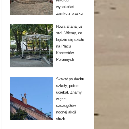
rekordu
wysokości
zamku z piasku
Nowa altana już
stoi. Wiemy, co
będzie się działo
na Placu
Koncertów
Porannych
Skakał po dachu
szkoły, potem
uciekał. Znamy
więcej
szczegółów
nocnej akcji
służb