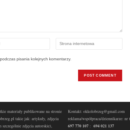
podczas pisania kolejnych komentarzy.
kie materiały publikowane na stronie
Kontakt: okkolobrzeg@gmail.com
brzeg.pl takie jak: artykuły, zdjęcia
reklama/współpraca/dziennikarze: nr t
697 770 107
694 021 137
 szczególnie zdjęcia autorskie),
: