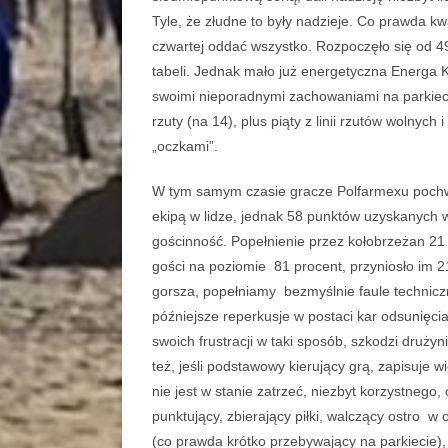
Tyle, że złudne to były nadzieje. Co prawda k
czwartej oddać wszystko. Rozpoczęło się od 
tabeli. Jednak mało już energetyczna Energa K
swoimi nieporadnymi zachowaniami na parkiecie
rzuty (na 14), plus piąty z linii rzutów wolny
„oczkami”.
W tym samym czasie gracze Polfarmexu pochwali
ekipą w lidze, jednak 58 punktów uzyskanych
gościnność. Popełnienie przez kołobrzeżan 21 
gości na poziomie 81 procent, przyniosło im 2
gorsza, popełniamy bezmyślnie faule techniczne
późniejsze reperkusje w postaci kar odsunięc
swoich frustracji w taki sposób, szkodzi drużyn
też, jeśli podstawowy kierujący grą, zapisuje 
nie jest w stanie zatrzeć, niezbyt korzystnego
punktujący, zbierający piłki, walczący ostro w 
(co prawda krótko przebywający na parkiecie