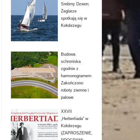
Srebrny Dzwon.
Żeglarze
spotkają się w
Kołobrzegu
Budowa
schroniska
zgodnie z
harmonogramem.
Zakończono
roboty ziemne i
palowe
XXVII
„Herbertiada” w
Kołobrzegu
(ZAPROSZENIE,