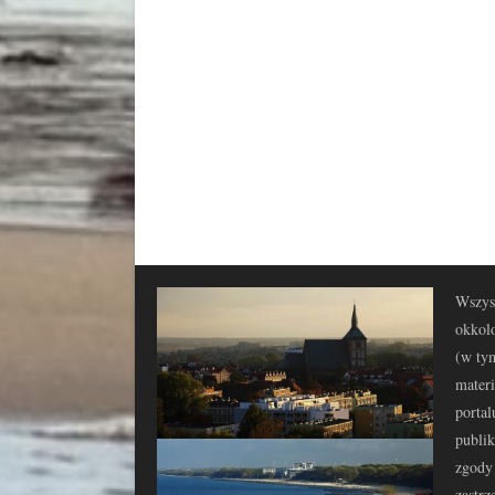
Wszyst
okkolo
(w tym
materi
portal
publi
zgody 
zastrz