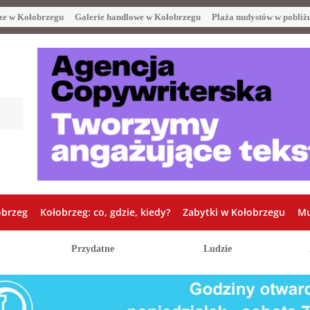
ze w Kołobrzegu
Galerie handlowe w Kołobrzegu
Plaża nudystów w pobliż
obrzeg
Kołobrzeg: co, gdzie, kiedy?
Zabytki w Kołobrzegu
Mu
Przydatne
Ludzie