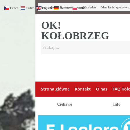
Lotnisko
Komunikacja Miejska
Markety spożywc
Czech
Dutch
English
German
Polish
OK!
KOŁOBRZEG
Strona główna
Kontakt
O nas
FAQ Koł
Ciekawe
Info