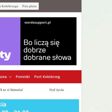
u Kołobrzegu
Psia plaża
zea
Pomniki
Port Kołobrzeg
A to ci historia!
Styl życia