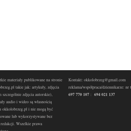
kie materiały publikowane na stronie
Kontakt: okkolobrzeg@gmail.com
brzeg.pl takie jak: artykuły, zdjęcia
reklama/współpraca/dziennikarze: nr t
697 770 107
694 021 137
 szczególnie zdjęcia autorskie),
:
ały audio i wideo są własnością
u okkolobrzeg.pl i nie mogą być
kowane lub wykorzystywane bez
redakcji. Wszelkie prawa
eżone.