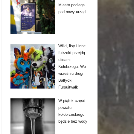
Miasto podlega
pod nowy urząd
Wilki, lisy i inne
futrzaki przejdą
ulicami
Kołobrzegu. We
wrześniu drugi
Bałtycki
Fursuitwalk
W piątek część
powiatu
kołobrzeskiego
będzie bez wody