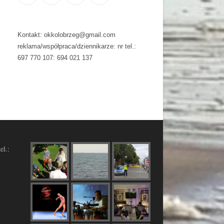
Kontakt: okkolobrzeg@gmail.com
reklama/współpraca/dziennikarze: nr tel.:
697 770 107: 694 021 137
el.: