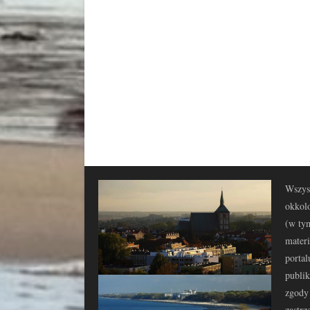
Wszyst
okkolo
(w tym
materi
portal
publi
zgody 
zastrz