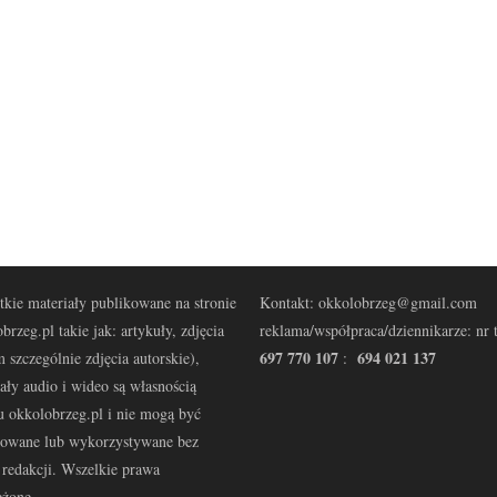
kie materiały publikowane na stronie
Kontakt: okkolobrzeg@gmail.com
brzeg.pl takie jak: artykuły, zdjęcia
reklama/współpraca/dziennikarze: nr t
697 770 107
694 021 137
 szczególnie zdjęcia autorskie),
:
ały audio i wideo są własnością
u okkolobrzeg.pl i nie mogą być
kowane lub wykorzystywane bez
redakcji. Wszelkie prawa
eżone.