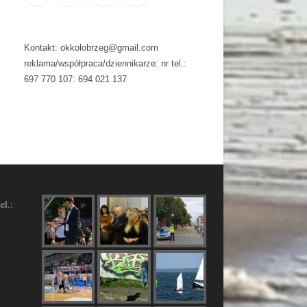
Kontakt: okkolobrzeg@gmail.com
reklama/współpraca/dziennikarze: nr tel.:
697 770 107: 694 021 137
el.: