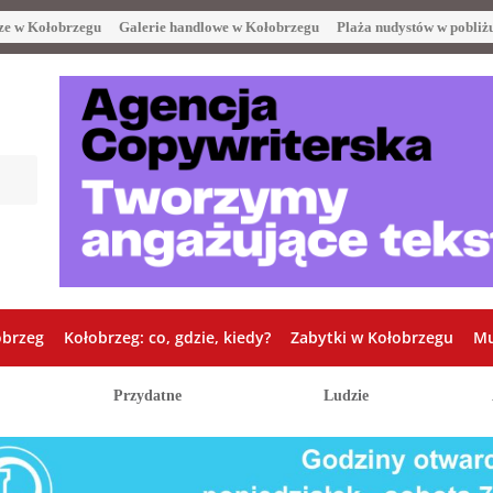
ze w Kołobrzegu
Galerie handlowe w Kołobrzegu
Plaża nudystów w pobliż
obrzeg
Kołobrzeg: co, gdzie, kiedy?
Zabytki w Kołobrzegu
Mu
Przydatne
Ludzie