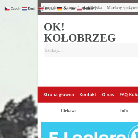
Lotnisko
Komunikacja Miejska
Markety spożywc
Czech
Dutch
English
German
Polish
OK!
KOŁOBRZEG
Strona główna
Kontakt
O nas
FAQ Koł
Ciekawe
Info