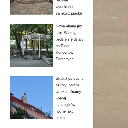
rekordu
wysokości
zamku z piasku
Nowa altana już
stoi. Wiemy, co
będzie się działo
na Placu
Koncertów
Porannych
Skakał po dachu
szkoły, potem
uciekał. Znamy
więcej
szczegółów
nocnej akcji
służb