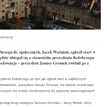
entarzy
rzegu ds. społecznych, Jacek Woźniak, ogłosił start w
dzie ubiegał się o stanowisko prezydenta Kołobrzegu.
sekwencje – prezydent Janusz Gromek zwolnił go z
ydenta Kołobrzegu po tym jak ogłosił start w najbliższych
owiedzieć, prezydent Janusz Gromek, nie będzie szukał jego
ołecznych ma zostać nieobsadzone do wyborów samorządowych
rzejął drugi zastępca Janusza Gromka – Jerzy Wolski, który