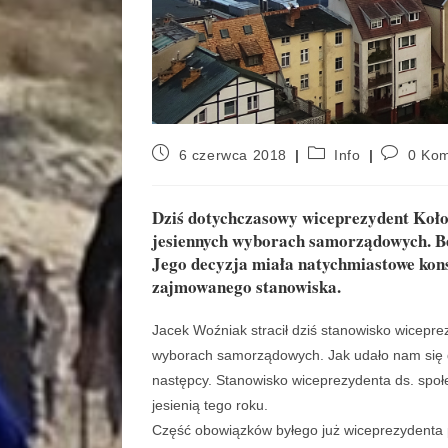
6 czerwca 2018
Info
0 Kom
Dziś dotychczasowy wiceprezydent Kołob
jesiennych wyborach samorządowych. Bę
Jego decyzja miała natychmiastowe kon
zajmowanego stanowiska.
Jacek Woźniak stracił dziś stanowisko wiceprez
wyborach samorządowych. Jak udało nam się d
następcy. Stanowisko wiceprezydenta ds. sp
jesienią tego roku.
Część obowiązków byłego już wiceprezydenta p