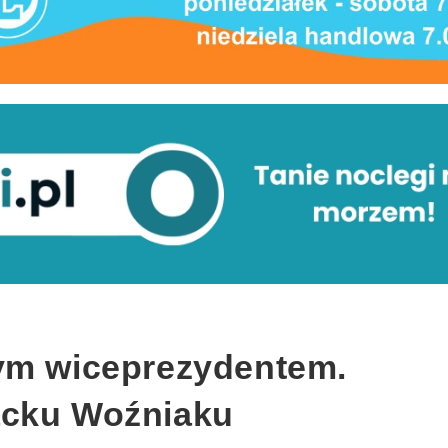
ym wiceprezydentem.
acku Woźniaku