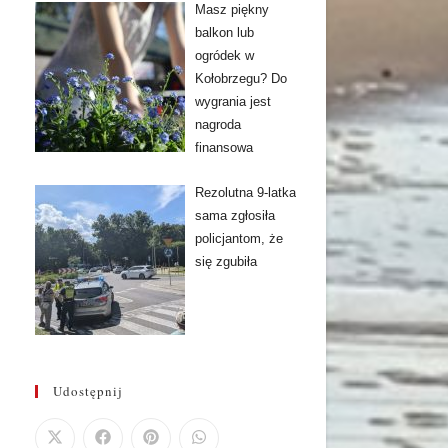
Masz piękny
balkon lub
ogródek w
Kołobrzegu? Do
wygrania jest
nagroda
finansowa
Rezolutna 9-latka
sama zgłosiła
policjantom, że
się zgubiła
Udostępnij