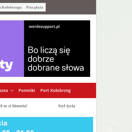
u Kołobrzegu
Psia plaża
zea
Pomniki
Port Kołobrzeg
A to ci historia!
Styl życia