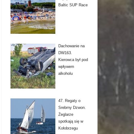
Baltic SUP Race
Dachowanie na
DW163.
Kierowca był pod
wpływem
alkoholu
47. Regaty o
Srebrny Dzwon.
Żeglarze
spotkają się w
Kołobrzegu