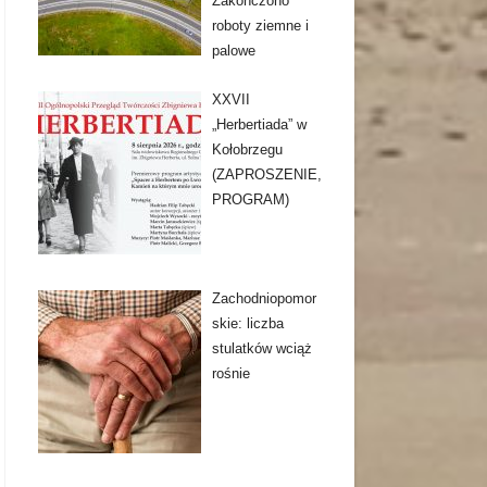
Zakończono
roboty ziemne i
palowe
XXVII
„Herbertiada” w
Kołobrzegu
(ZAPROSZENIE,
PROGRAM)
Zachodniopomor
skie: liczba
stulatków wciąż
rośnie