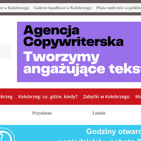
ze w Kołobrzegu
Galerie handlowe w Kołobrzegu
Plaża nudystów w pobliż
obrzeg
Kołobrzeg: co, gdzie, kiedy?
Zabytki w Kołobrzegu
Mu
Przydatne
Ludzie