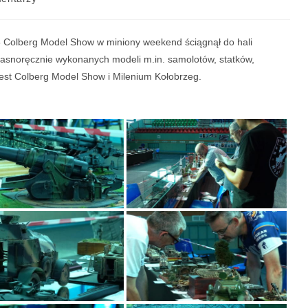
8 Colberg Model Show w miniony weekend ściągnął do hali
własnoręcznie wykonanych modeli m.in. samolotów, statków,
jest Colberg Model Show i Milenium Kołobrzeg.