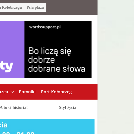
u Kołobrzegu
Psia plaża
zea
Pomniki
Port Kołobrzeg
A to ci historia!
Styl życia