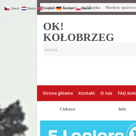
Lotnisko
Komunikacja Miejska
Markety spożywc
Czech
Dutch
English
German
Polish
OK!
KOŁOBRZEG
Strona główna
Kontakt
O nas
FAQ Koł
Ciekawe
Info