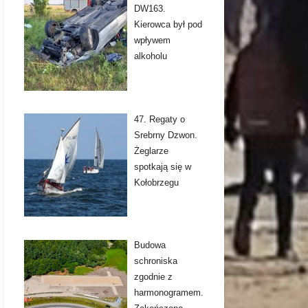
DW163.
Kierowca był pod
wpływem
alkoholu
47. Regaty o
Srebrny Dzwon.
Żeglarze
spotkają się w
Kołobrzegu
Budowa
schroniska
zgodnie z
harmonogramem.