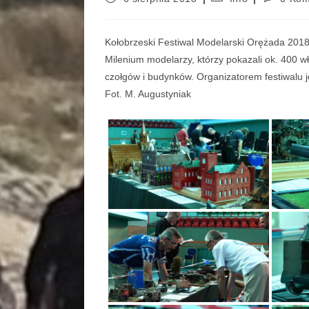
Kołobrzeski Festiwal Modelarski Orężada 201
Milenium modelarzy, którzy pokazali ok. 400 
czołgów i budynków. Organizatorem festiwalu 
Fot. M. Augustyniak