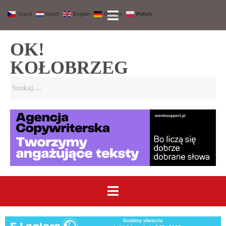
Czech
Dutch
English
German
Polish
OK!
KOŁOBRZEG