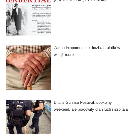
Zachodniopomorskie: liczba stulatków
wciąż rośnie
Bilans Sunrise Festival: spokojny
weekend, ale pracowity dla służb i szpitala