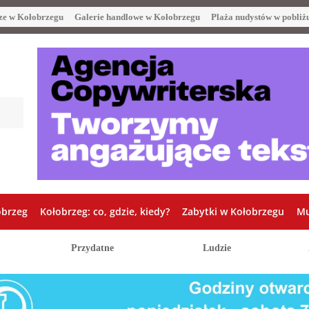
ze w Kołobrzegu
Galerie handlowe w Kołobrzegu
Plaża nudystów w pobliż
obrzeg
Kołobrzeg: co, gdzie, kiedy?
Zabytki w Kołobrzegu
Mu
Przydatne
Ludzie