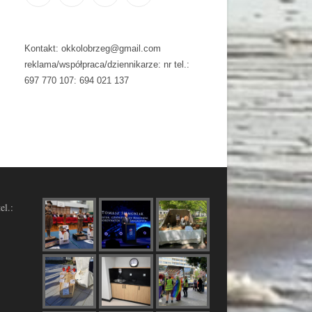
Kontakt: okkolobrzeg@gmail.com
reklama/współpraca/dziennikarze: nr tel.:
697 770 107: 694 021 137
el.: