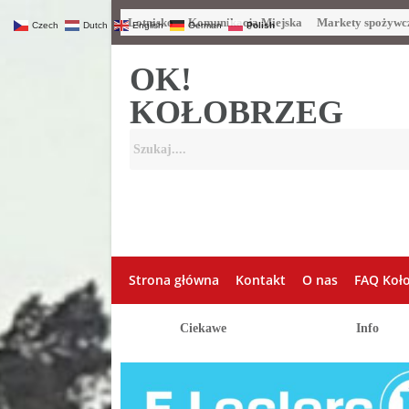
Lotnisko
Komunikacja Miejska
Markety spożywc
Czech
Dutch
English
German
Polish
OK!
KOŁOBRZEG
Strona główna
Kontakt
O nas
FAQ Koł
Ciekawe
Info