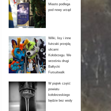
Miasto podlega
pod nowy urząd
Wilki, lisy i inne
futrzaki przejdą
ulicami
Kołobrzegu. We
wrześniu drugi
Bałtycki
Fursuitwalk
W piątek część
powiatu
kołobrzeskiego
będzie bez wody