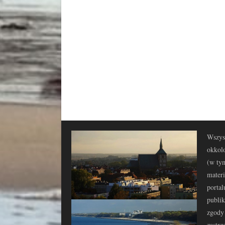
Wszyst
okkolo
(w tym
materi
portal
publi
zgody 
zastrz