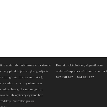
kie materiały publikowane na stronie
Kontakt: okkolobrzeg@gmail.com
brzeg.pl takie jak: artykuły, zdjęcia
reklama/współpraca/dziennikarze: nr t
697 770 107
694 021 137
 szczególnie zdjęcia autorskie),
:
ały audio i wideo są własnością
u okkolobrzeg.pl i nie mogą być
kowane lub wykorzystywane bez
redakcji. Wszelkie prawa
eżone.