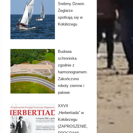
Srebrny Dzwon.
Żeglarze
spotkają się w
Kołobrzegu
Budowa
schroniska
zgodnie z
harmonogramem.
Zakończono
roboty ziemne i
palowe
XXVII
„Herbertiada” w
Kołobrzegu
(ZAPROSZENIE,