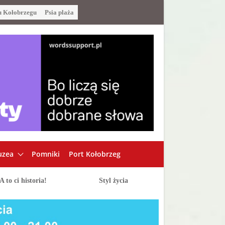
u Kołobrzegu
Psia plaża
zea
Pomniki
Port Kołobrzeg
A to ci historia!
Styl życia