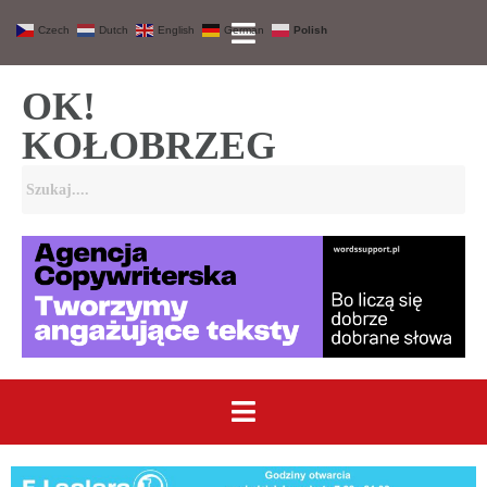
Czech
Dutch
English
German
Polish
OK!
KOŁOBRZEG