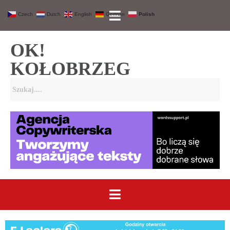
Czech
Dutch
English
German
Polish
OK!
KOŁOBRZEG