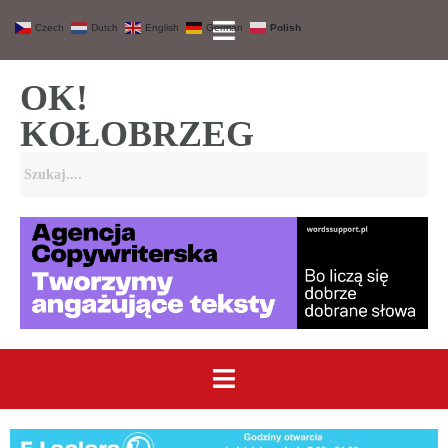
Czech
Dutch
English
German
Polish
OK!
KOŁOBRZEG