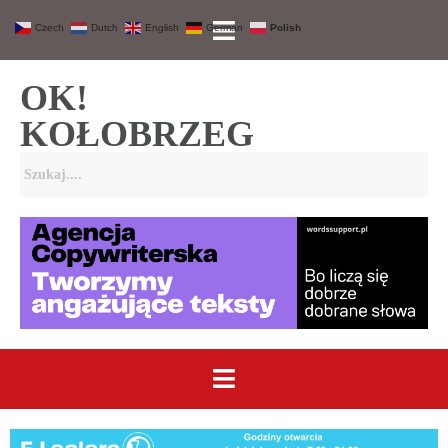
Czech
Dutch
English
German
Polish
OK!
KOŁOBRZEG