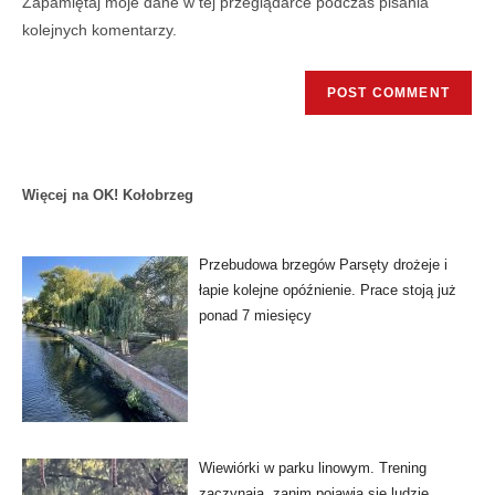
Zapamiętaj moje dane w tej przeglądarce podczas pisania
kolejnych komentarzy.
Więcej na OK! Kołobrzeg
Przebudowa brzegów Parsęty drożeje i
łapie kolejne opóźnienie. Prace stoją już
ponad 7 miesięcy
Wiewiórki w parku linowym. Trening
zaczynają, zanim pojawią się ludzie