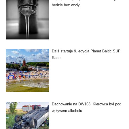
będzie bez wody
Dziś startuje 9. edycja Planet Baltic SUP
Race
Dachowanie na DW163. Kierowca był pod
wpływem alkoholu