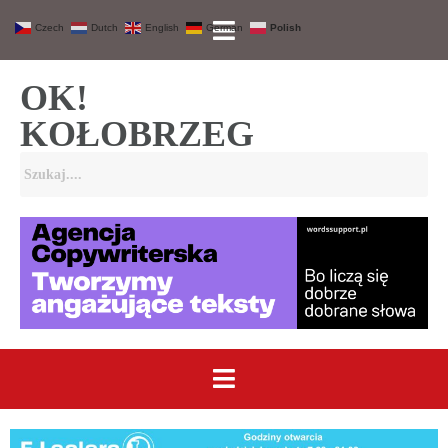
Czech
Dutch
English
German
Polish
OK!
KOŁOBRZEG