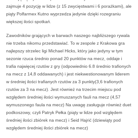
zajmuje 4 pozycję w lidze (z 15 zwycięstwami i 6 porażkami), ale
piąty Polfarmex Kutno wyprzedza jedynie dzięki rozegraniu
większej ilości spotkań.
Zawodników grających w barwach naszego najbliższego rywala
nie trzeba nikomu przedstawiać. To w zespole z Krakowa gra
najlepszy strzelec ligi Michael Hicks, który jako jedyny w tym
sezonie rzuca średnio ponad 20 punktów na mecz, oddaje i
trafia najwięcej rzutów z gry (odpowiednio 6.8 średnio trafionych
na mecz z 14,8 oddawanych) i jest niekwestionowanym liderem
w średniej ilości trafianych rzutów za 3 punkty(3,6 trafionych
rzutów za 3 na mecz). Jest również na trzecim miejscu pod
względem średniej ilości wymuszanych fauli na mecz (4,57
wymuszonego faula na mecz) Na uwagę zasługuje również duet
podkoszowy, czyli Patryk Pełka (piąty w lidze pod względem
średniej ilości zbiórek na mecz) i Seid Hajrić (dziewiąty pod
względem średniej ilości zbiórek na mecz)