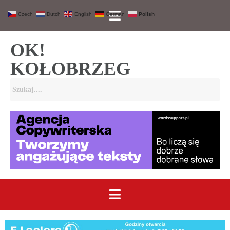
Czech
Dutch
English
German
Polish
OK!
KOŁOBRZEG