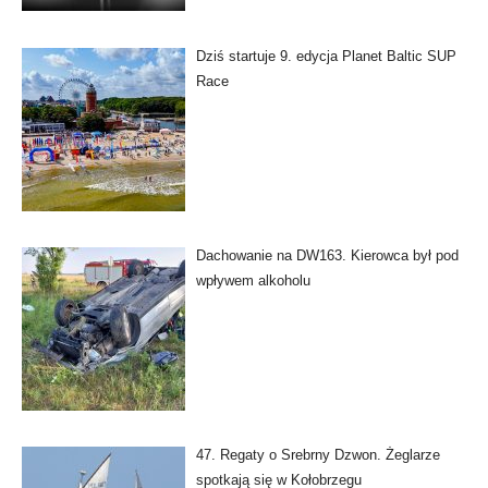
Dziś startuje 9. edycja Planet Baltic SUP
Race
Dachowanie na DW163. Kierowca był pod
wpływem alkoholu
47. Regaty o Srebrny Dzwon. Żeglarze
spotkają się w Kołobrzegu